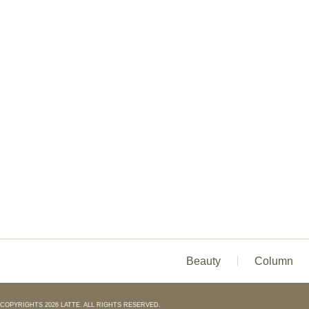
Beauty
Column
COPYRIGHTS 2026 LATTE. ALL RIGHTS RESERVED.