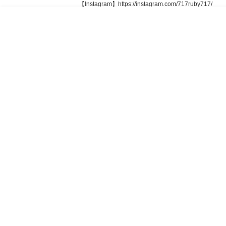
【Instagram】https://instagram.com/717ruby717/