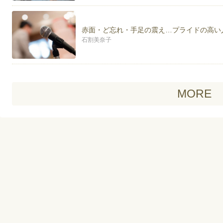
難関校合格を目指す大学受験生さん、
コミュニケーションに課題を感じる方を対象に、
メンタルコーチングをさせて頂いております。
赤面・ど忘れ・手足の震え…プライドの高い
石割美奈子
勝利のために、夢を叶えるために、より良い対人関係
精神分析を主軸とした自己洞察やイメージトレーニン
ります
MORE
＊
コラムlatteでは心理学関連の記事を担当させていただ
ご覧くださった皆様にひとつでも参考にしていただけ
いります！
【石割美奈子の活動をお伝えする各サイトのご案内】
■カウンセリング・心理療法 えむ心理研究室
http://ameblo.jp/m-f-culture
■スポーツメンタル強化コーチング
http://tennis-mental.net