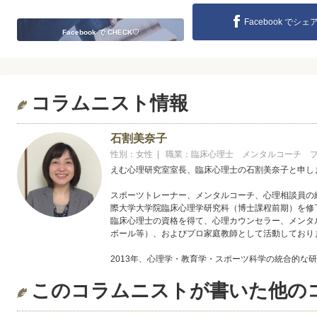
Facebook でシェ
Facebook で CHECK♡
コラムニスト情報
石割美奈子
性別：女性 | 職業：臨床心理士 メンタルコーチ 
えむ心理研究室室長、臨床心理士の石割美奈子と申し
スポーツトレーナー、メンタルコーチ、心理相談員の
際大学大学院臨床心理学研究科（博士課程前期）を修
臨床心理士の資格を得て、心理カウンセラー、メンタ
ボール等）、およびプロ家庭教師として活動しており
2013年、心理学・教育学・スポーツ科学の統合的な
る「えむ心理研究室」を立ち上げました。
このコラムニストが書いた他の
【臨床心理士および「家庭教師カウンセラー」として