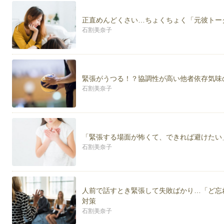
心理カウンセラーとしては、精神分析を専門としてお
しています。
正直めんどくさい…ちょくちょく「元彼トー
訪問心理療法、オンライン相談も承っております。
石割美奈子
また、全国でも珍しい【臨床心理士でありプロ家庭教
ら遠方にお住いの方まで、幅広く学習支援と心理的な
得意な相談内容は以下のとおりです。
緊張がうつる！？協調性が高い他者依存気味
・不登校・ひきこもりの方と親御さんの支援
石割美奈子
・発達の特性を持つ方と親御さんの支援
・夫婦関係の改善支援
・親子関係の改善支援
・精神分析的リワーク（復職支援）
・職場の人間関係の改善支援
「緊張する場面が怖くて、できれば避けたい
石割美奈子
日常生活ではなかなか得られない、心理的な洞察を深
日本では「カウンセリング」というとまだまだ抵抗の
めのツールのひとつととらえて頂ければ光栄です。
どうぞお気軽にご相談ください。
人前で話すとき緊張して失敗ばかり…「ど忘
対策
【メンタルコーチとして】
石割美奈子
スポーツ選手の方、