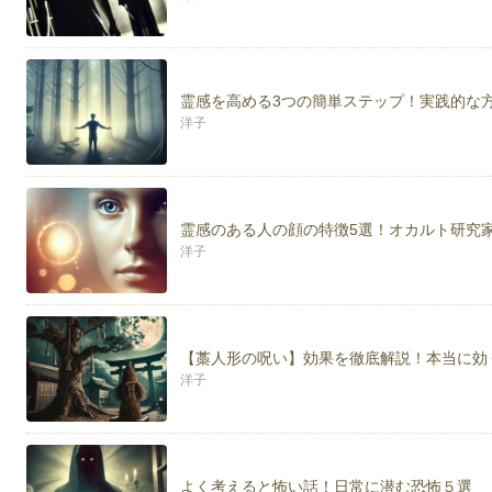
霊感を高める3つの簡単ステップ！実践的な
洋子
霊感のある人の顔の特徴5選！オカルト研究
洋子
【藁人形の呪い】効果を徹底解説！本当に効
洋子
よく考えると怖い話！日常に潜む恐怖５選