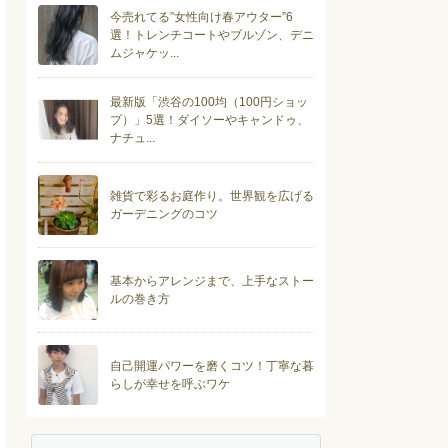
今売れてる”女性向け春アウター”6
選！トレンチコートやブルゾン、デニ
ムジャケッ...
最新版「渋谷の100均（100円ショッ
プ）」5選！ダイソーやキャンドゥ、
ナチュ...
雑貨で彩るお庭作り。世界観を広げる
ガーデニングのコツ
基本からアレンジまで、上手なストー
ルの巻き方
自己開運パワーを磨くコツ！丁寧な暮
らしが幸せを呼ぶワケ