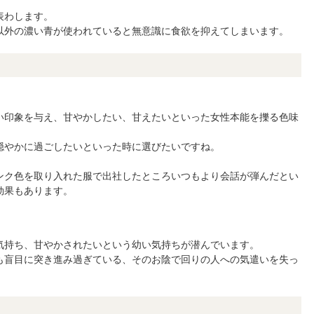
表わします。
以外の濃い青が使われていると無意識に食欲を抑えてしまいます。
い印象を与え、甘やかしたい、甘えたいといった女性本能を擽る色味
穏やかに過ごしたいといった時に選びたいですね。
ンク色を取り入れた服で出社したところいつもより会話が弾んだとい
効果もあります。
気持ち、甘やかされたいという幼い気持ちが潜んでいます。
も盲目に突き進み過ぎている、そのお陰で回りの人への気遣いを失っ