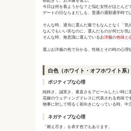
朝起きて、お洋服を選ぶ。
今日は何を着ようかな？と悩む女性がほとんど
デートの日ならまだしも、普通の通勤通学時で
そんな時、適当に選んだ服でもなんとなく「気
なんでもいい筈なのに、選んだものが何だか気
そんな時、無意識に選んでいる
お洋服の色味と
選ぶお洋服の色で分かる、性格とその時の心理
白色（ホワイト・オフホワイト系
ポジティブな心理
純粋さ、誠実さ、素直さをアピールしたい時に
花嫁のウェディングドレスに代表される色味で
物事に対して明るく前向きになっている時、中
ネガティブな心理
「燃え尽き」を表す色でもあります。