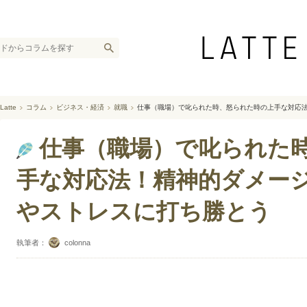
Latte
コラム
ビジネス・経済
就職
仕事（職場）で叱られた時、怒られた時の上手な対応
仕事（職場）で叱られた
手な対応法！精神的ダメー
やストレスに打ち勝とう
執筆者：
colonna