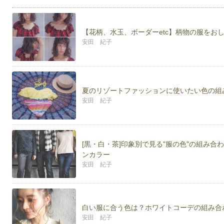
・パワーストーンセラピスト
【花柄、水玉、ボーダーetc】柄物の服をお
安田 紀子
夏のリゾートファッションに使いたい色の組み合
安田 紀子
[黒・白・茶]印象別で見る"服の色"の組み
ンカラー
安田 紀子
白い服に合う色は？ホワイトコーデの組み合
安田 紀子