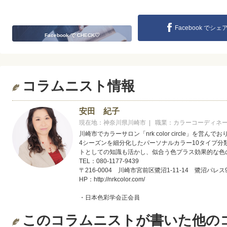
Facebook でシェ
Facebook で CHECK♡
コラムニスト情報
安田 紀子
現在地：神奈川県川崎市 | 職業：カラーコーディネ
川崎市でカラーサロン「nrk color circle」を営
4シーズンを細分化したパーソナルカラー10タイプ
トとしての知識も活かし、似合う色プラス効果的な色
TEL：080-1177-9439
〒216-0004 川崎市宮前区鷺沼1-11-14 鷺沼パレス9
HP：http://nrkcolor.com/
・日本色彩学会正会員
・色彩検定1級／後任カラーデザイナー
このコラムニストが書いた他の
・東商カラーコーディネーター検定1級（第2分野）
・カラーセラピスト