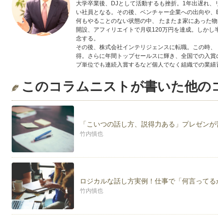
大学卒業後、DJとして活動するも挫折。1年出遅れ
い社員となる。その後、ベンチャー企業への出向や、
何もやることのない状態の中、 たまたま家にあった
開設、アフィリエイトで月収120万円を達成。しか
念する。
その後、株式会社インテリジェンスに転職。この時、
得。さらに年間トップセールスに輝き、全国での入賞
プ単位でも連続入賞するなど個人でなく組織での業績
2009年、個人でセミナー・異業種交流主催団体「フ
このコラムニストが書いた他の
で1000名以上を集客する。
2010年退職。フリーで研修講師として「質問力と仮
2011年、法人営業研修会社「ウィルスキルアソシエ
代表取締役に就任し、 営業研修・階層別研修・業界
苦労体験から営業、コミュニケーションまで幅広いジ
「こいつの話し方、説得力ある」プレゼンが
過去に開かれたセミナーの満足度は累計で98％に達し
竹内慎也
2012年6月に初の著書非エリートの思考法
を出版。若手、中堅、初級管理職の育成も手掛ける
ロジカルな話し方実例！仕事で「何言ってる
竹内慎也