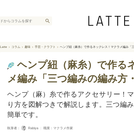
Latte
コラム
趣味
手芸・クラフト
ヘンプ紐（麻糸）で作るネックレス！マクラメ編み「
ヘンプ紐（麻糸）で作る
メ編み「三つ編みの編み方
ヘンプ（麻）糸で作るアクセサリー！
り方を図解つきで解説します。三つ編み
簡単です。
執筆者：
Rabiya
｜
職業：マクラメ作家