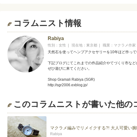
コラムニスト情報
Rabiya
性別：女性 | 現在地：東京都 | 職業：マクラメ作家
天然石を使ってヘンプアクセサリーを10年ほど作って
下記ブログにてこれまでの作品紹介やてづくり市など
ぜひ遊びに来てください。
Shop Gramali Rabiya (SGR)
http://sgr2006.exblog.jp/
アクセサリー販売サイト、HPもご覧下さい。
このコラムニストが書いた他の
Rabiya's Bazaar & Collection(販売サイト)
http://sgr-rabiya.blogspot.jp/
Rabiya's Handmade Bazaar & Collection(HP)
マクラメ編みでリメイクする?! 大人可愛い
http://halfqalandar.wix.com/rabiya
Rabiya