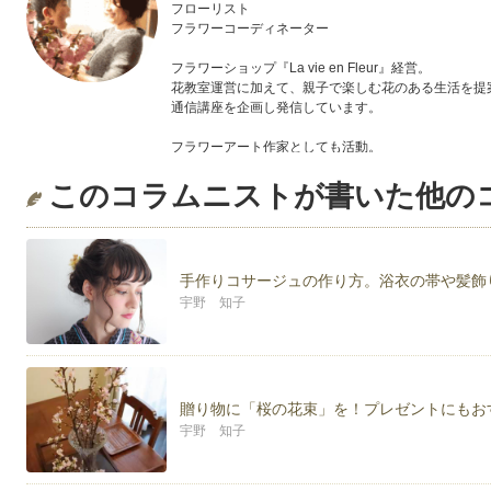
フローリスト
フラワーコーディネーター
フラワーショップ『La vie en Fleur』経営。
花教室運営に加えて、親子で楽しむ花のある生活を提
通信講座を企画し発信しています。
フラワーアート作家としても活動。
手作り雑貨サイト等で販売もしています。
このコラムニストが書いた他の
著書
『花育のすすめ』（三省堂）
ＨＰ
手作りコサージュの作り方。浴衣の帯や髪飾
La vie en Fleur
宇野 知子
http://www.la-vieen.co.jp/
楽天 フラワーギフト専門店Ｖｉｖｒｅ
http://www.rakuten.co.jp/vivre/
ブログ
贈り物に「桜の花束」を！プレゼントにもお
こどもと一緒に・・・葉っぱなまいにち
宇野 知子
http://blog.goo.ne.jp/tsubakono
フローリストの・・・葉っぱなまいにち