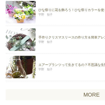
http://tsubakono.blog.fc2.com/
ひな祭りに花を飾ろう！ひな祭りカラーを使
★手作り雑貨サイト
宇野 知子
minne
https://minne.com/viefleur
Creema
http://www.creema.jp/c/vie
手作りクリスマスリースの作り方＆簡単アレ
宇野 知子
エアープランツって生きてるの？不思議な生
宇野 知子
MORE