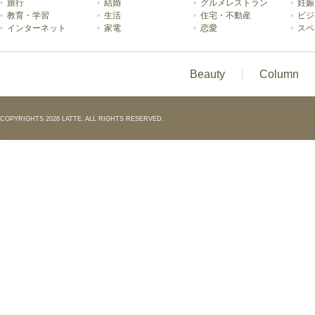
旅行
結婚
グルメレストラン
妊娠
教育・学習
生活
住宅・不動産
ビジ
インターネット
家電
恋愛
スペ
Beauty
Column
COPYRIGHTS 2026 LATTE. ALL RIGHTS RESERVED.