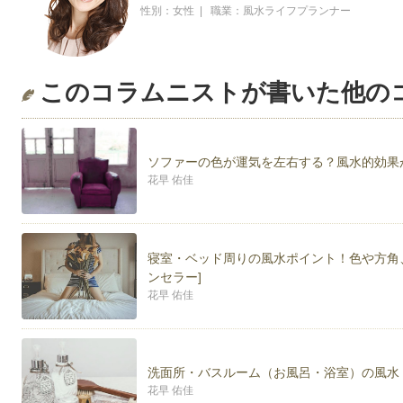
性別：女性 | 職業：風水ライフプランナー
このコラムニストが書いた他の
ソファーの色が運気を左右する？風水的効果
花早 佑佳
寝室・ベッド周りの風水ポイント！色や方角、
ンセラー]
花早 佑佳
洗面所・バスルーム（お風呂・浴室）の風水
花早 佑佳