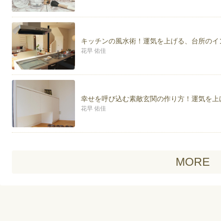
キッチンの風水術！運気を上げる、台所のイ
花早 佑佳
幸せを呼び込む素敵玄関の作り方！運気を上
花早 佑佳
MORE