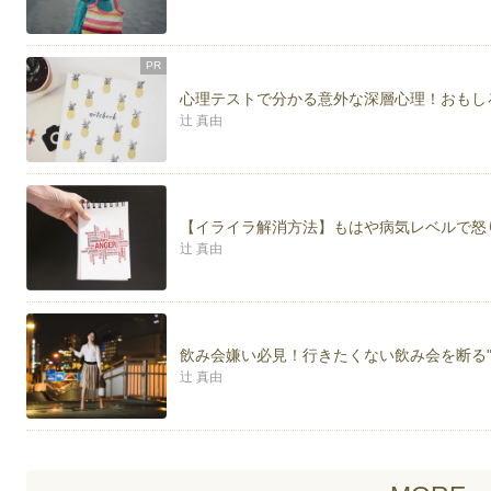
PR
心理テストで分かる意外な深層心理！おもし
辻 真由
【イライラ解消方法】もはや病気レベルで怒
辻 真由
飲み会嫌い必見！行きたくない飲み会を断る"
辻 真由