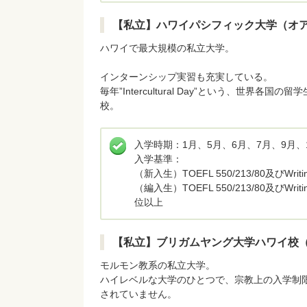
【私立】ハワイパシフィック大学（オ
ハワイで最大規模の私立大学。
インターンシップ実習も充実している。
毎年”Intercultural Day”という、世
校。
入学時期：1月、5月、6月、7月、9月、
入学基準：
（新入生）TOEFL 550/213/80及びWr
（編入生）TOEFL 550/213/80及び
位以上
【私立】ブリガムヤング大学ハワイ校
モルモン教系の私立大学。
ハイレベルな大学のひとつで、宗教上の入学制
されていません。