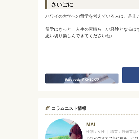
さいごに
ハワイの大学への留学を考えている人は、是非
留学はきっと、人生の素晴らしい経験となるは
思い切り楽しんできてくださいね♪
Facebook で CHECK♡
コラムニスト情報
MAI
性別：女性 | 職業：観光業@
ハワイのオアフ島に住み、ハワ