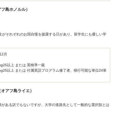
アフ島ホノルル）
界各国の留学生がそれぞれのお国自慢を披露する日があり、留学生にも優しい学
12月
iting25以上 または 英検準一級
Writing25以上 または 付属英語プログラム修了者、移行可能な単位24単
（オアフ島ライエ）
限がある訳でもないですが、大学の進路先として一般的な選択肢とは