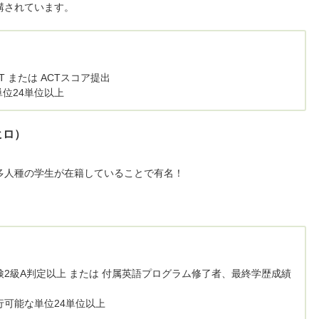
講されています。
SAT または ACTスコア提出
単位24単位以上
ヒロ）
多人種の学生が在籍していることで有名！
上、英検2級A判定以上 または 付属英語プログラム修了者、最終学歴成績
、移行可能な単位24単位以上