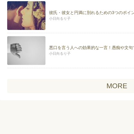
彼氏・彼女と円満に別れるための3つのポイ
小日向るり子
悪口を言う人への効果的な一言！愚痴や文句
小日向るり子
MORE