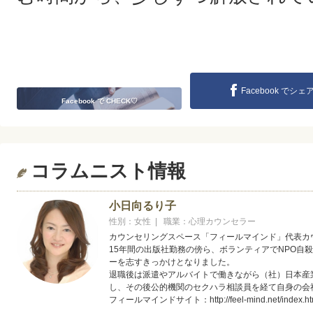
Facebook でシェ
Facebook で CHECK♡
コラムニスト情報
小日向るり子
性別：女性 | 職業：心理カウンセラー
カウンセリングスペース「フィールマインド」代表カ
15年間の出版社勤務の傍ら、ボランティアでNPO自
ーを志すきっかけとなりました。
退職後は派遣やアルバイトで働きながら（社）日本産
し、その後公的機関のセクハラ相談員を経て自身の会
フィールマインドサイト：http://feel-mind.net/index.ht