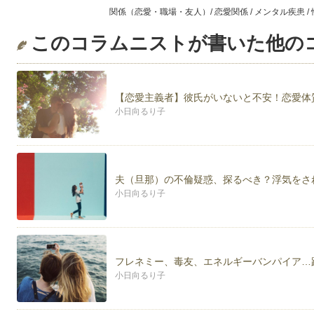
関係（恋愛・職場・友人）/ 恋愛関係 / メンタル疾患 
エキサイトお悩み相談室登録カウンセラー：http://counselor.
このコラムニストが書いた他の
【恋愛主義者】彼氏がいないと不安！恋愛体
小日向るり子
夫（旦那）の不倫疑惑、探るべき？浮気をさ
小日向るり子
フレネミー、毒友、エネルギーバンパイア…
小日向るり子