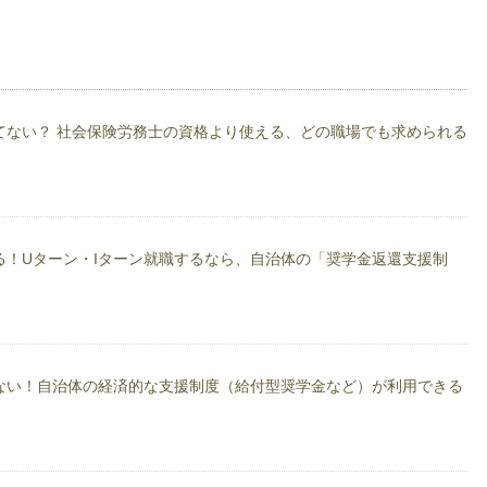
、商売の基本を学ぶため大手１００円ショップに入社。１円単位の原価計算の重
ーに転職し、値引きやタイムセールを担当。リアルな現場での駆け引きや相場観
京地区エリアマネージャーとなり、新人採用を年間４０００人担当した。
節約作戦！！」の中では固定費の削減を中心に
てない？ 社会保険労務士の資格より使える、どの職場でも求められる
動している。
テーマは節約全般、社会保険労務士試験 住宅ローン 労働問題 ブラック企
出版について 潜在貯蓄 教育についてなどになります。興味がある方は是非ブ
る！Uターン・Iターン就職するなら、自治体の「奨学金返還支援制
万円」節約作戦！』（ごま書房新社）。本の内容は、『らくらく貯蓄術。住宅ロ
衛のススメ。』
ログ』http://ameblo.jp/yousukeshiroyama
動、著書、社労士、FPのことを配信中。
ない！自治体の経済的な支援制度（給付型奨学金など）が利用できる
5万円」節約作戦【ごま書房新社】より発売
万円」節約作戦がkindle化されました。
ャンペーン」でベストセラーランキング1位を獲得して販売につなげる方法 発売。