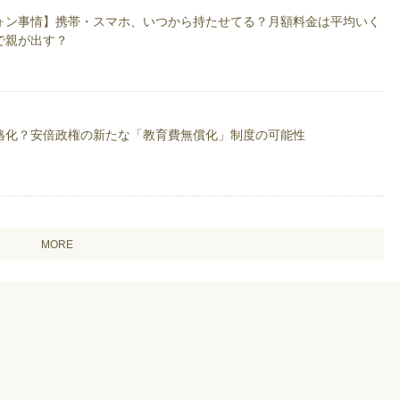
5万円」節約作戦 増補改訂版発売
ォン事情】携帯・スマホ、いつから持たせてる？月額料金は平均いく
りなさい！」奨学金利用者50％以上時代の新教育費計画発売
で親が出す？
5万円」節約作戦 増補改訂2版発売
までに貯め始めなさい！: 私の老後に必要な資金は2164万円です あなたの金額
宅」「教育」「老後」を節約しなさい！お金の裏技3冊セット: この3つを節約すれ
格化？安倍政権の新たな「教育費無償化」制度の可能性
MORE