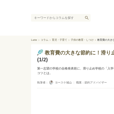
Latte
コラム
育児・子育て
子供の教育・しつけ
教育費の大き
教育費の大きな節約に！滑り
(1/2)
第一志望の学校の合格発表前に、滑り止め学校の「入学
コツとは。
執筆者：
ヨースケ城山
｜
職業：節約アドバイザー