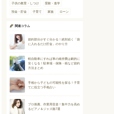
子供の教育・しつけ
受験・進学
預金・貯金
子育て
家族
ローン
関連コラム
節約部分がすぐ分かる！絶対続く「袋
に入れるだけ貯金」のやり方
軽自動車にすれば車の維持費は劇的に
安くなる！駐車場・保険・税など節約
方法まとめ
手相から子どもの可能性を探る！子育
てに役立つ手相占い
プロ推薦、作業用音楽！集中力を高め
るピアノ＆ジャズ曲7選