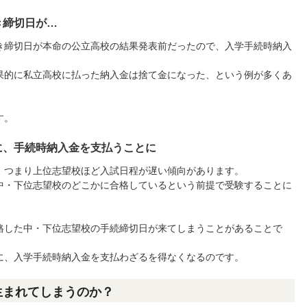
き締切日が…
き締切日が本命の公立高校の結果発表前だったので、入学手続時納入
果的に私立高校に払った納入金は捨て金になった、という例が多くあ
す。
に、手続時納入金を支払うことに
、つまり上位志望校ほど入試日程が遅い傾向があります。
中・下位志望校のどこかに合格しているという前提で受験することに
格した中・下位志望校の手続締切日が来てしまうことがあることで
に、入学手続時納入金を支払わざるを得なくなるのです。
生まれてしまうのか？