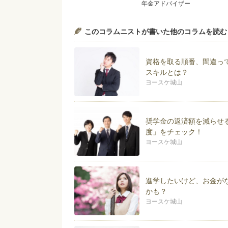
年金アドバイザー
１９７３年生まれ。大学卒業後
このコラムニストが書いた他のコラムを読む
みを知る。その後、大手スーパ
を養う。またその手腕により東
著書「給料そのままで月５万円
資格を取る順番、間違っ
ラクして貯めるをモットーに活
スキルとは？
ヨースケ城山
ブログでいつも取り上げている
業 障害年金 40代の転職 
ログも覗いてみてください。
奨学金の返済額を減らせ
著書は『給料そのままで「月5
度」をチェック！
ーン地獄に落ちない為の家計防
http://kotukotushinai.jimdo.com/
ヨースケ城山
にもまとめられている。
ブログ『節約アドバイザー ヨースケ城山ブ
では、節約だけではなく転職活
進学したいけど、お金が
かも？
【著書】
ヨースケ城山
2012年 給料そのままで「月
2015年 給料そのままで「月5
2015年 「kindle無料キ