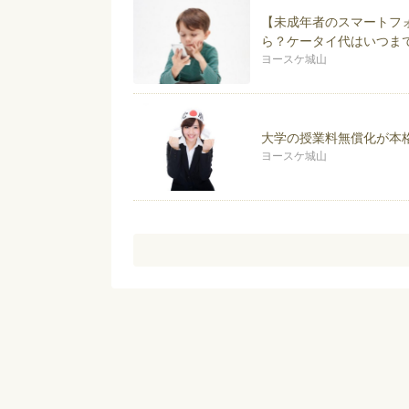
2016年 給料そのままで「月
【未成年者のスマートフ
2016年 「子供の教育費は削
ら？ケータイ代はいつま
2017年 給料そのままで「月
2017年 老後資金は49.9歳
ヨースケ城山
は？ 発売
2017年 人生の3大支出「住
ば他の節約は不要！発売
大学の授業料無償化が本
ヨースケ城山