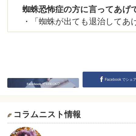
蜘蛛恐怖症の方に言ってあげ
・「蜘蛛が出ても退治してあ
Facebook でシェ
Facebook で CHECK♡
コラムニスト情報