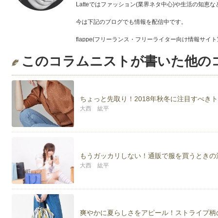
Latteではファッション(業界ネタ中心)や生活の知
今は下記のブログでも情報を配信中です。
flappe(フリーランス・フリーライター向け情報サイト
http://flappe.guide-book.xyz/
このコラムニストが書いた他の
ぐーぱん(ファッション業界の最新ニュース)
http://gu-pan.com/
お気に召しましたらGoogle+のページもご覧下さい。
ちょっと先取り！2018年秋冬に注目すべき
コラム配信のお知らせをいち早くお届けします。
大西 紘平
*Google+*
https://plus.google.com/107466210478032391080/ab
*Twitter*(ぐーぱん専用)
https://twitter.com/gu_pan_news
もうガッカリしない！通販で服を買うときの
大西 紘平
爽やかに夏らしさをアピール！ストライプ柄