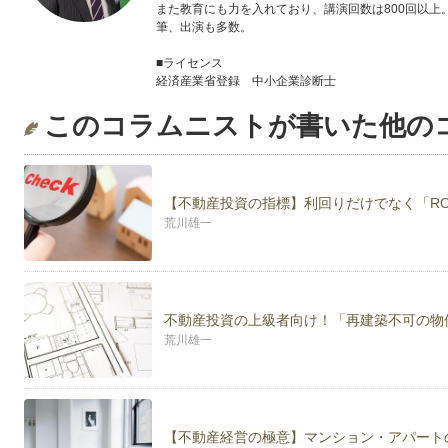
また教育にも力を入れており、講演回数は800回以上
筆、出演も多数。
■ライセンス
経済産業省登録 中小企業診断士
国土交通省登録 公認 不動産コンサルティングマス
このコラムニストが書いた他の
日本ＦＰ協会認定CFP® 他
■メディア実績（執筆、取材など）
・日本経済新聞 、日経ヴェリタス
・納税通信、税理士新聞
【不動産投資の指標】利回りだけでなく「R
・富裕層向け雑誌「ミリオネア」「ＮＩＬＥ’Ｓ Ｎ
荒川雄一
・フジテレビ「とくダネ！」、テレビ朝日「やじう
■著書
「海外分散投資入門 ―日本が財政破たんしても生き
（Pan Rolling社）
「海外ファンドのポートフォリオ」（Pan Rolling社）
不動産投資の上級者向け！「再建築不可の物
「着実に年10％儲ける海外分散投資入門」（実業之日
荒川雄一
「投資のプロが教える初心者でも失敗しないお金のふや
【不動産経営の極意】マンション・アパート