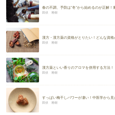
春の不調、予防は”冬”から始めるのが正解！
田伏 将樹
漢方・漢方薬の資格がとりたい！どんな資格
田伏 将樹
漢方薬といい香りのアロマを併用する方法！
田伏 将樹
すっぱい梅干しパワーが凄い！中医学から見
田伏 将樹