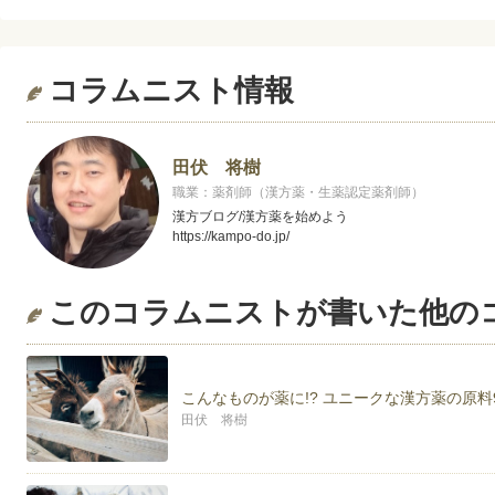
コラムニスト情報
田伏 将樹
職業：薬剤師（漢方薬・生薬認定薬剤師）
漢方ブログ/漢方薬を始めよう
https://kampo-do.jp/
このコラムニストが書いた他の
こんなものが薬に!? ユニークな漢方薬の原
田伏 将樹