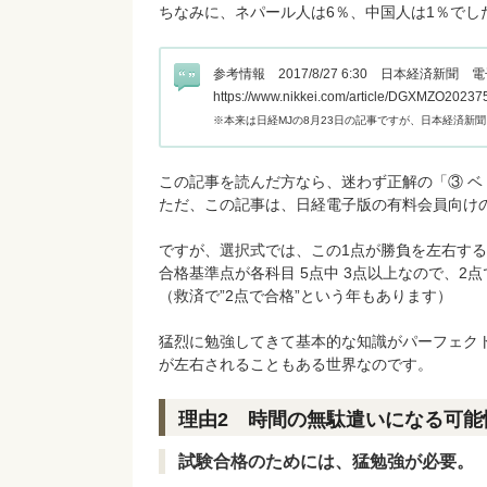
ちなみに、ネパール人は6％、中国人は1％でし
参考情報 2017/8/27 6:30 日本経済新聞 
https://www.nikkei.com/article/DGXMZO202
※本来は日経MJの8月23日の記事ですが、日本経済新
この記事を読んだ方なら、迷わず正解の「③ 
ただ、この記事は、日経電子版の有料会員向け
ですが、選択式では、この1点が勝負を左右す
合格基準点が各科目 5点中 3点以上なので、2
（救済で”2点で合格”という年もあります）
猛烈に勉強してきて基本的な知識がパーフェク
が左右されることもある世界なのです。
理由2 時間の無駄遣いになる可能
試験合格のためには、猛勉強が必要。