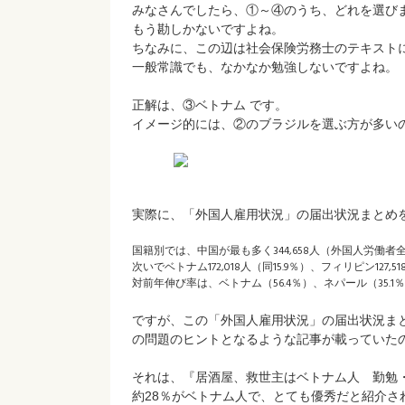
みなさんでしたら、①～④のうち、どれを選び
もう勘しかないですよね。
ちなみに、この辺は社会保険労務士のテキスト
一般常識でも、なかなか勉強しないですよね。
正解は、③ベトナム です。
イメージ的には、②のブラジルを選ぶ方が多い
実際に、「外国人雇用状況」の届出状況まとめ
国籍別では、中国が最も多く344,658人（外国人労働者全
次いでベトナム172,018人（同15.9％）、フィリピン127,5
対前年伸び率は、ベトナム（56.4％）、ネパール（35.1
ですが、この「外国人雇用状況」の届出状況ま
の問題のヒントとなるような記事が載っていた
それは、『居酒屋、救世主はベトナム人 勤勉
約28％がベトナム人で、とても優秀だと紹介さ