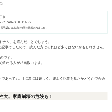
た。
電子版
37500S7A820C1H11A00/
聞 電子版には上記の時間で掲載されました。
ベトナム」を選んだことでしょう。
の記事でしたので、読んだ方はそれほど多くはないかもしれません。
るのです。
点で終わる人が相当数います。
トであっても、5点満点は難しく、運よく記事を見たかどうかで合否
性大。家庭崩壊の危険も！