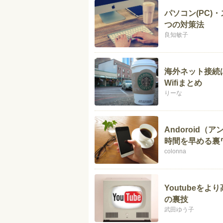
パソコン(PC)
つの対策法
良知敏子
海外ネット接続
Wifiまとめ
りーな
Andoroid
時間を早める裏
colonna
Youtubeを
の裏技
武田ゆう子