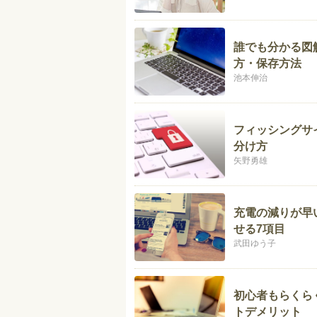
誰でも分かる図解
方・保存方法
池本伸治
フィッシングサ
分け方
矢野勇雄
充電の減りが早
せる7項目
武田ゆう子
初心者もらくら
トデメリット