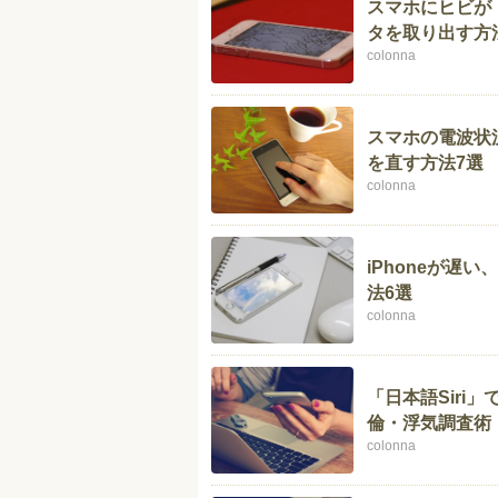
スマホにヒビが
タを取り出す方
colonna
スマホの電波状
を直す方法7選
colonna
iPhoneが遅
法6選
colonna
「日本語Siri
倫・浮気調査術
colonna