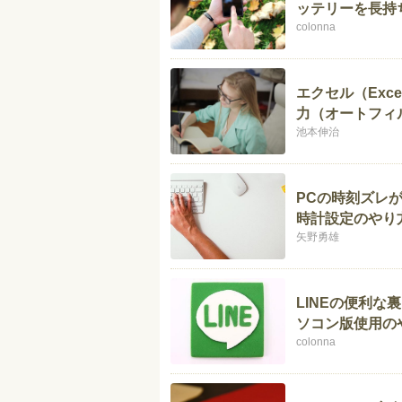
ッテリーを長持
colonna
エクセル（Exc
力（オートフィ
池本伸治
PCの時刻ズレ
時計設定のやり
矢野勇雄
LINEの便利な
ソコン版使用の
colonna