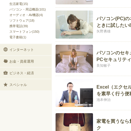
生活家電(15)
パソコン・周辺機器(101)
オーディオ・AV機器(4)
パソコン(PC
ソフトウェア(18)
ときに試したい
携帯電話(39)
矢野勇雄
スマートフォン(150)
電子書籍(1)
インターネット
パソコンのセキ
PCセキュリテ
お金・資産運用
良知敏子
ビジネス・経済
スペシャル
Excel（エク
を素早く行う便
池本伸治
家電を買うなら
ク