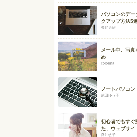
パソコンのデー
クアップ方法5
矢野勇雄
メール中、写真を
め
colonna
ノートパソコン
武田ゆう子
初心者でもすぐ
た、ウェブサイ
良知敏子