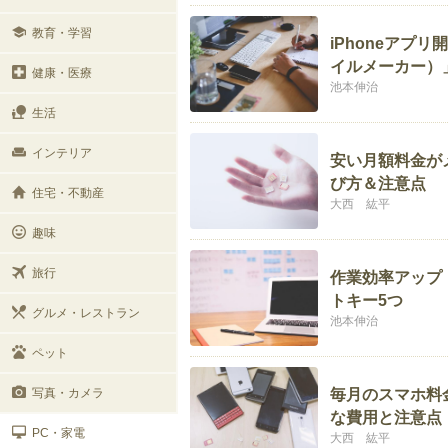
教育・学習
iPhoneアプリ
イルメーカー）
健康・医療
池本伸治
生活
インテリア
安い月額料金が
び方＆注意点
住宅・不動産
大西 紘平
趣味
旅行
作業効率アップ！
トキー5つ
グルメ・レストラン
池本伸治
ペット
写真・カメラ
毎月のスマホ料
な費用と注意点
PC・家電
大西 紘平