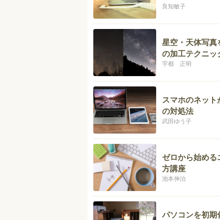
良知敏子
星空・天体写真
の加工テクニッ
宇都 正明
スマホのネットが
の対処法
武田ゆう子
ゼロから始めるエ
方講座
池本伸治
パソコンを初期