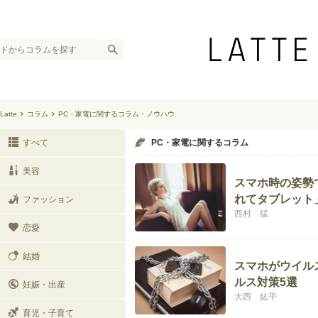
Latte
コラム
PC・家電に関するコラム・ノウハウ
すべて
PC・家電に関するコラム
美容
スマホ時の姿勢
れてタブレット
ファッション
西村 猛
恋愛
結婚
スマホがウイル
ルス対策5選
妊娠・出産
大西 紘平
育児・子育て