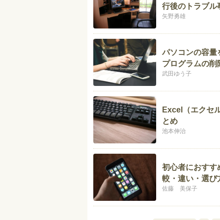
行後のトラブル
矢野勇雄
パソコンの容量を
プログラムの削
武田ゆう子
Excel（エク
とめ
池本伸治
初心者におすすめ
較・違い・選び
佐藤 美保子