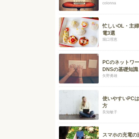
colonna
忙しいOL・主
電3選
堀口理恵
PCのネットワー
DNSの基礎知識
矢野勇雄
使いやすいPCは
方
良知敏子
スマホの充電の減