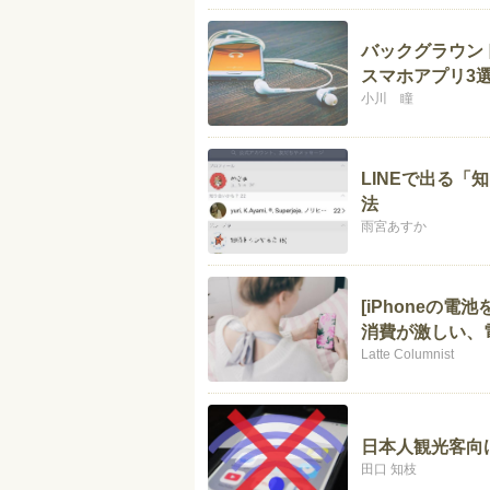
バックグラウン
スマホアプリ3
小川 瞳
LINEで出る
法
雨宮あすか
[iPhoneの
消費が激しい、
Latte Columnist
日本人観光客向け
田口 知枝