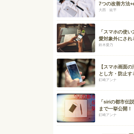
7つの改善方法+
大西 紘平
「スマホの使い
愛対象外にされ
鈴木愛乃
【スマホ画面の
とし方・防止す
釘崎アンナ
「siriの都市
まで一挙公開！
釘崎アンナ