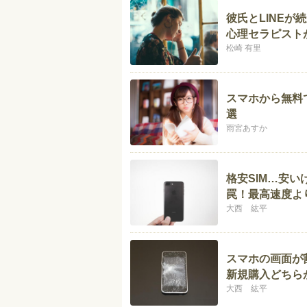
彼氏とLINEが
心理セラピスト
松崎 有里
スマホから無料
選
雨宮あすか
格安SIM…安
罠！最高速度よ
大西 紘平
スマホの画面が
新規購入どちら
大西 紘平