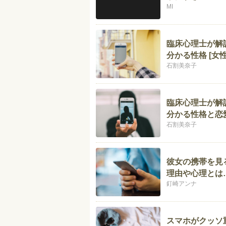
MI
臨床心理士が解
分かる性格 [女性
石割美奈子
臨床心理士が解
分かる性格と恋愛
石割美奈子
彼女の携帯を見
理由や心理とは
釘崎アンナ
スマホがクッソ