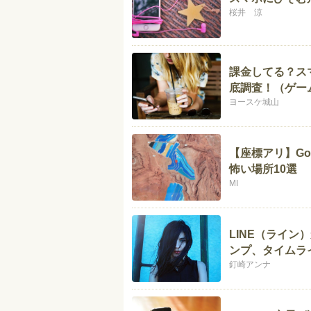
桜井 涼
課金してる？ス
底調査！（ゲー
ヨースケ城山
【座標アリ】Go
怖い場所10選
MI
LINE（ライ
ンプ、タイムラ
釘崎アンナ