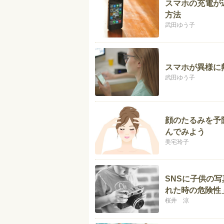
スマホの充電が
方法
武田ゆう子
スマホが異様に
武田ゆう子
顔のたるみを予
んでみよう
美宅玲子
SNSに子供の
れた時の危険性
桜井 涼