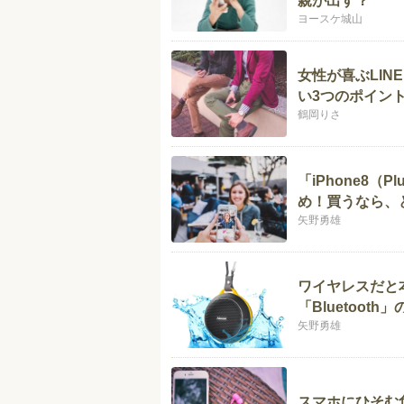
親が出す？
ヨースケ城山
女性が喜ぶLI
い3つのポイン
鶴岡りさ
「iPhone8（
め！買うなら、
矢野勇雄
ワイヤレスだと
「Bluetooth
矢野勇雄
スマホにひそむ