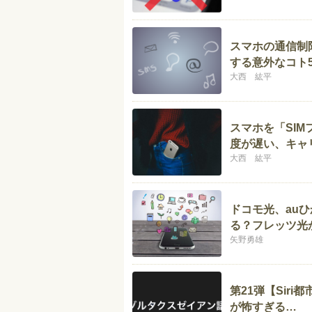
スマホの通信制
する意外なコト
大西 紘平
スマホを「SI
度が遅い、キャ
大西 紘平
ドコモ光、au
る？フレッツ光
矢野勇雄
第21弾【Sir
が怖すぎる…