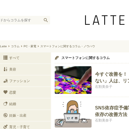
Latte
コラム
PC・家電
スマートフォンに関するコラム・ノウハウ
すべて
スマートフォンに関するコラム
美容
今すぐ改善を！
ない」人は、リ
ファッション
石割美奈子
恋愛
結婚
SNS依存症予
依存の改善方法
妊娠・出産
石割美奈子
育児・子育て