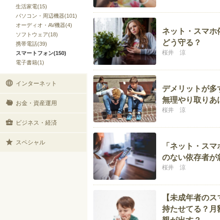
生活家電(15)
パソコン・周辺機器(101)
オーディオ・AV機器(4)
ネット・スマホ
ソフトウェア(18)
どう守る？
携帯電話(39)
桜井 涼
スマートフォン(150)
電子書籍(1)
インターネット
デメリットが多
無理やり取りあ
お金・資産運用
桜井 涼
ビジネス・経済
スペシャル
「ネット・スマ
のない依存者が
桜井 涼
【未成年者のス
持たせてる？月