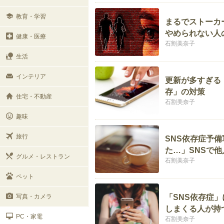
教育・学習
まるでストーカー
やめられない人
健康・医療
石割美奈子
生活
インテリア
更新が多すぎる
存」の対策
住宅・不動産
石割美奈子
趣味
旅行
SNS依存症予
た…」SNSで
グルメ・レストラン
石割美奈子
ペット
写真・カメラ
「SNS依存症
しまくる人が持
PC・家電
石割美奈子