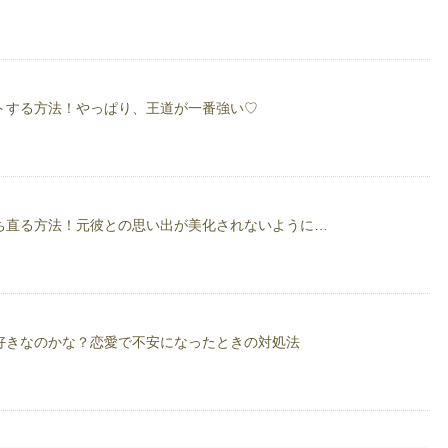
t15
m
t15/
トする方法！やっぱり、王道が一番強い♡
ち直る方法！元彼との思い出が美化されないように…
好きなのかな？恋愛で不安になったときの対処法