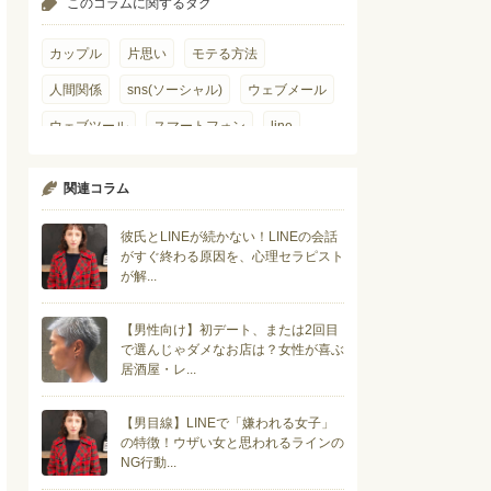
このコラムに関するタグ
カップル
片思い
モテる方法
人間関係
sns(ソーシャル)
ウェブメール
ウェブツール
スマートフォン
line
関連コラム
彼氏とLINEが続かない！LINEの会話
がすぐ終わる原因を、心理セラピスト
が解...
【男性向け】初デート、または2回目
で選んじゃダメなお店は？女性が喜ぶ
居酒屋・レ...
【男目線】LINEで「嫌われる女子」
の特徴！ウザい女と思われるラインの
NG行動...