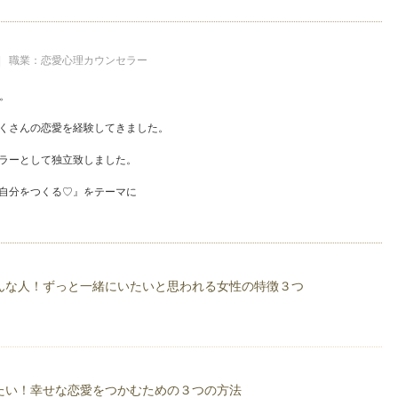
 | 職業：恋愛心理カウンセラー
す。
くさんの恋愛を経験してきました。
ラーとして独立致しました。
自分をつくる♡』をテーマに
トをしております。
んねる」恋愛相談を動画で公開!
nnel/UCIL0kUvqwd02gsk76-mkYuA
んな人！ずっと一緒にいたいと思われる女性の特徴３つ
略♡」
ぐれDiary♡」
scribe/42568
たい！幸せな恋愛をつかむための３つの方法