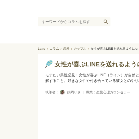
Latte
コラム
恋愛
カップル
女性が喜ぶLINEを送れるように
女性が喜ぶLINEを送れるよ
モテたい男性必見！女性が喜ぶLINE（ライン）が自
解すること。好きな女性や付き合っている彼女とのやり
執筆者：
鶴岡りさ
｜
職業：恋愛心理カウンセラー