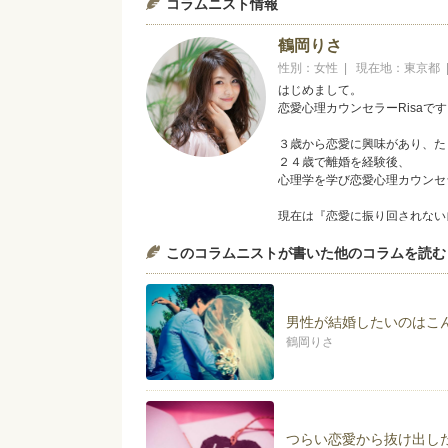
コラムニスト情報
鶴岡りさ
性別：女性 | 現在地：東京都
はじめまして。
恋愛心理カウンセラーRisaで
３歳から恋愛に興味があり、た
２４歳で離婚を経験後、
心理学を学び恋愛心理カウンセ
現在は『恋愛に振り回されない
カウンセリング・コンサルタン
このコラムニストが書いた他のコラムを読む
♡YouTube「猫ガール♡ちゃ
https://www.youtube.com/cha
男性が結婚したいのはこ
♡ブログ「大人かわいい婚活戦
http://ameblo.jp/risa-t-0105/
鶴岡りさ
メルマガ：「猫ガールRisaの気ま
http://www.reservestock.jp/sub
♡facebook
つらい恋愛から抜け出し