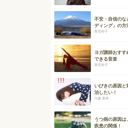
不安・自信のな
ディング」の方
美宅玲子
ヨガ講師おすす
できる音楽
美宅玲子
いびきの原因と
治したい！
大森 美有
うつ病の原因は
疾患の関係！