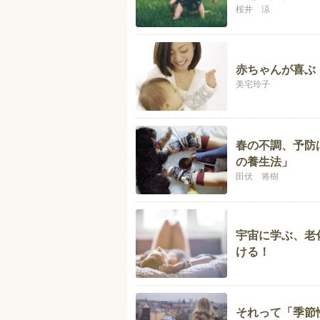
桜井 涼
赤ちゃんが喜ぶ
美宅玲子
春の不調、予防
の養生法」
田伏 将樹
宇宙に学ぶ、老
ける！
それって「季節