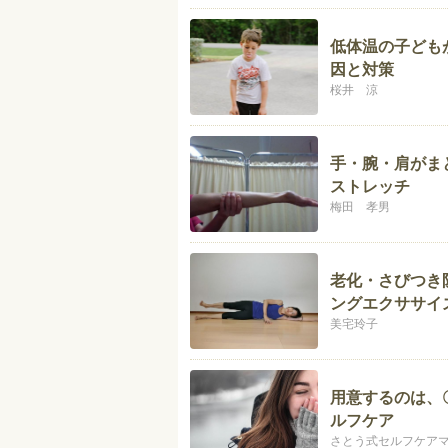
低体温の子ども
因と対策
桜井 涼
手・腕・肩がま
ストレッチ
梅田 孝男
老化・さびつき
ングエクササイ
美宅玲子
用意するのは、
ルフケア
さとう式セルフケアマス