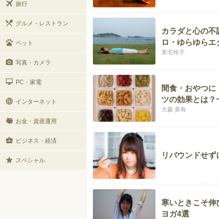
旅行
グルメ・レストラン
カラダと心の不
ロ・ゆらゆらエ
ペット
美宅玲子
写真・カメラ
PC・家電
間食・おやつに
ツの効果とは？
インターネット
大森 美有
お金・資産運用
ビジネス・経済
リバウンドせず
スペシャル
寒いときこそ伸
ヨガ4選