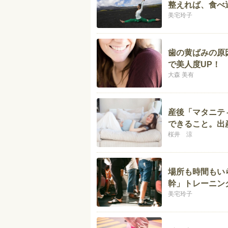
整えれば、食べ
美宅玲子
歯の黄ばみの原
で美人度UP！
大森 美有
産後「マタニテ
できること。出
桜井 涼
場所も時間もい
幹」トレーニン
美宅玲子