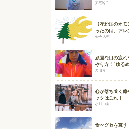
美宅玲子
【花粉症のオモ
ったのは、アレの
金子 大輔
頑固な目の疲れ
やり方！”ゆる
美宅玲子
心が落ち着く癒
ックはこれ！
小川 瞳
食べグセを直す