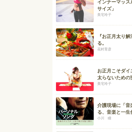
インナーマッス
サイズ」
美宅玲子
『お正月太り解
る。
花村育彦
お正月こそダイ
太らないための
美宅玲子
介護現場に「音
る、音楽と一生
小川 瞳