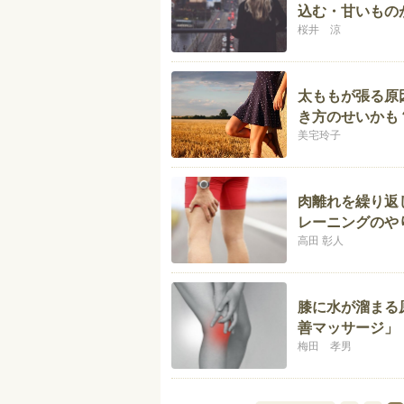
込む・甘いもの
桜井 涼
太ももが張る原
き方のせいかも
美宅玲子
肉離れを繰り返
レーニングのや
高田 彰人
膝に水が溜まる
善マッサージ」
梅田 孝男