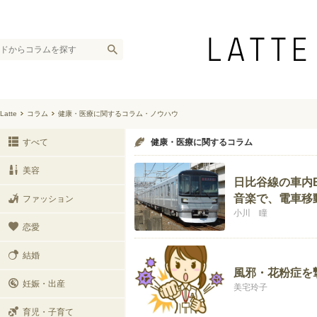
Latte
コラム
健康・医療に関するコラム・ノウハウ
すべて
健康・医療に関するコラム
美容
日比谷線の車内
音楽で、電車移
ファッション
小川 瞳
恋愛
結婚
風邪・花粉症を
妊娠・出産
美宅玲子
育児・子育て