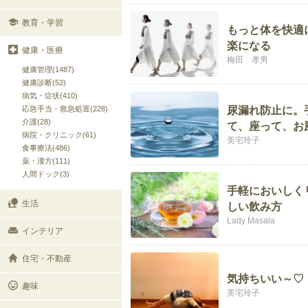
教育・学習
もっと体を快適
楽になる
健康・医療
梅田 孝男
健康管理(1487)
健康診断(52)
病気・症状(410)
応急手当・救急処置(228)
尿漏れ防止に。
介護(28)
て、座って、お
病院・クリニック(61)
美宅玲子
食事療法(486)
薬・漢方(111)
人間ドック(3)
手軽においしく
生活
しい飲み方
Lady Masala
インテリア
住宅・不動産
気持ちいい～♡
趣味
美宅玲子