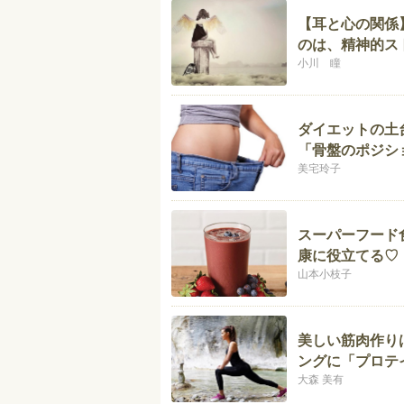
【耳と心の関係
のは、精神的ス
小川 瞳
ダイエットの土
「骨盤のポジシ
美宅玲子
スーパーフード
康に役立てる♡
山本小枝子
美しい筋肉作り
ングに「プロテ
大森 美有