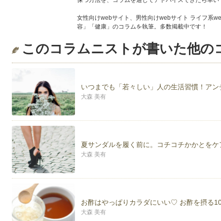
保つ方法を、コラムを通じてアドバイスできたら幸い
女性向けwebサイト、男性向けwebサイト ライフ系
容」「健康」のコラムを執筆。多数掲載中です！
このコラムニストが書いた他の
http://ameblo.jp/miyuohmori/
いつまでも「若々しい」人の生活習慣！アン
大森 美有
夏サンダルを履く前に。コチコチかかとをケ
大森 美有
お酢はやっぱりカラダにいい♡ お酢を摂る1
大森 美有