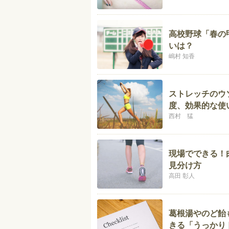
高校野球「春の
いは？
嶋村 知香
ストレッチのウ
度、効果的な使
西村 猛
現場でできる！
見分け方
高田 彰人
葛根湯やのど飴
きる「うっかり