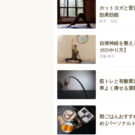
ホットヨガと普
効果効能
鈴木 友紀
自律神経を整え
ガのやり方】
伊藤 律子
筋トレと有酸素
率よく痩せる運
朝ごはんおすす
め [パーソナル