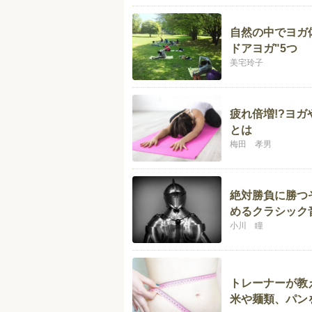
自然の中でヨガ
ドアヨガ"5つ
美宅玲子
疲れ倍増!?ヨ
とは
梅田 孝男
絶対勝負に勝つ
めるクラシック
小川 瞳
トレーナーが教
米や麺類、パン