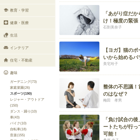
教育・学習
「あがり症だか
け！極度の緊張
健康・医療
石割美奈子
生活
インテリア
【ヨガ】猫のポ
いから始めるバ
住宅・不動産
美宅玲子
趣味
ガーデニング(73)
整体の不思議！
家庭菜園(26)
のはなぜ？
スポーツ(190)
レジャー・アウトドア
梅田 孝男
(150)
ダンス・踊り(10)
車(43)
「負け試合の後
バイク(10)
ートたちが行っ
自転車(18)
可能！
音楽(155)