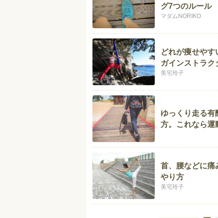
グ7つのルール
マダムNORIKO
どれが痩せやす
ガインストラク
美宅玲子
ゆっくり走る有
方。これなら運
首、腰などに痛
やり方
美宅玲子