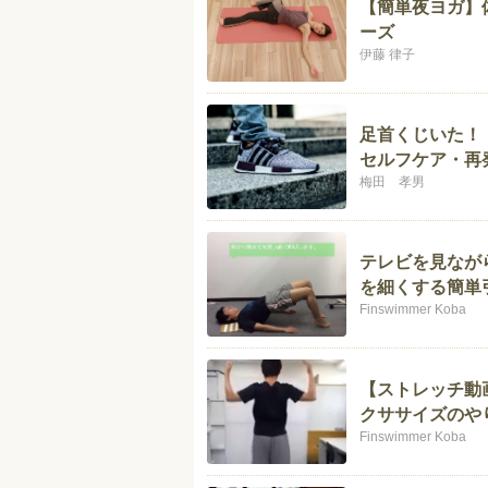
【簡単夜ヨガ】
ーズ
伊藤 律子
足首くじいた！
セルフケア・再
梅田 孝男
テレビを見なが
を細くする簡単
Finswimmer Koba
【ストレッチ動
クササイズのや
Finswimmer Koba