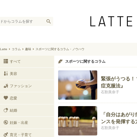
Latte
コラム
趣味
スポーツに関するコラム・ノウハウ
すべて
スポーツに関するコラム
美容
緊張がうつる！
症克服法』
ファッション
石割美奈子
恋愛
結婚
「自分はあがり
ンスを発揮する
妊娠・出産
石割美奈子
育児・子育て