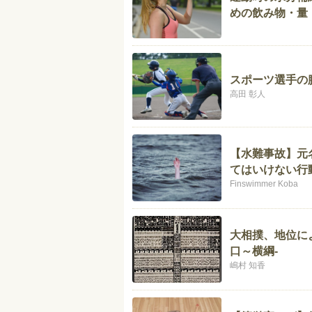
めの飲み物・量
スポーツ選手の
高田 彰人
【水難事故】元
てはいけない行
Finswimmer Koba
大相撲、地位に
口～横綱-
嶋村 知香