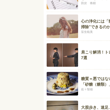
田伏 将樹
心の浄化には「
掃除"できるの
笹生暁美
肩こり解消！ト
7選
糖質＝悪ではな
「砂糖（糖類）
佐々智雄
大股歩き、速足