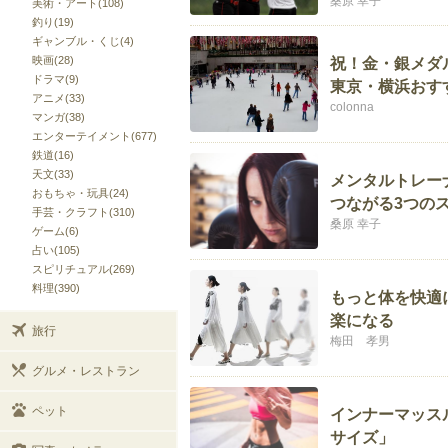
桑原 幸子
美術・アート(108)
釣り(19)
ギャンブル・くじ(4)
映画(28)
祝！金・銀メダ
ドラマ(9)
東京・横浜おす
アニメ(33)
colonna
マンガ(38)
エンターテイメント(677)
鉄道(16)
天文(33)
メンタルトレー
おもちゃ・玩具(24)
つながる3つの
手芸・クラフト(310)
桑原 幸子
ゲーム(6)
占い(105)
スピリチュアル(269)
料理(390)
もっと体を快適
楽になる
旅行
梅田 孝男
グルメ・レストラン
ペット
インナーマッス
サイズ」