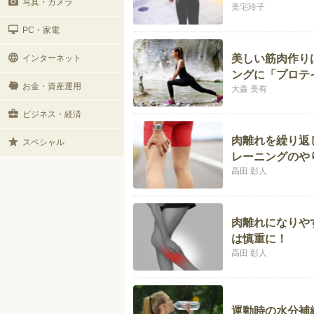
写真・カメラ
美宅玲子
PC・家電
美しい筋肉作り
インターネット
ングに「プロテ
お金・資産運用
大森 美有
ビジネス・経済
肉離れを繰り返
スペシャル
レーニングのや
高田 彰人
肉離れになりや
は慎重に！
高田 彰人
運動時の水分補