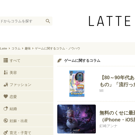
Latte
コラム
趣味
ゲームに関するコラム・ノウハウ
すべて
ゲームに関するコラム
美容
【80～90年
もの」「流行っ
ファッション
MI
恋愛
結婚
無料のくせに最
（iPhone・iO
妊娠・出産
釘崎アンナ
育児・子育て