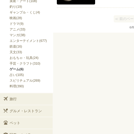
美術・アート(108)
釣り(19)
ギャンブル・くじ(4)
映画(28)
≪ 前のペ
ドラマ(9)
6
アニメ(33)
マンガ(38)
エンターテイメント(677)
鉄道(16)
天文(33)
おもちゃ・玩具(24)
手芸・クラフト(310)
ゲーム(6)
占い(105)
スピリチュアル(269)
料理(390)
旅行
グルメ・レストラン
ペット