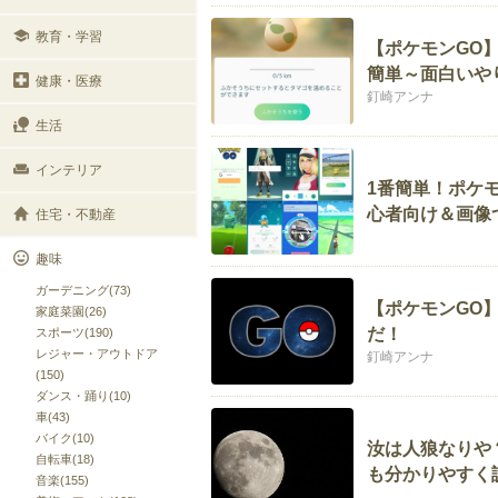
教育・学習
【ポケモンGO
簡単～面白いや
健康・医療
釘崎アンナ
生活
インテリア
1番簡単！ポケモ
心者向け＆画像
住宅・不動産
趣味
ガーデニング(73)
【ポケモンGO
家庭菜園(26)
だ！
スポーツ(190)
レジャー・アウトドア
釘崎アンナ
(150)
ダンス・踊り(10)
車(43)
バイク(10)
汝は人狼なりや
自転車(18)
も分かりやすく
音楽(155)