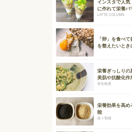
インスタで人気
に作れて栄養バ
LATTE COLUMN
「卵」を食べて
を整えたいとき
栄養ぎっしりの
美肌や抗酸化作
笹生暁美
栄養効果を高め
能
佐々智雄