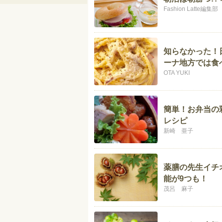
Fashion Latte編集部
知らなかった！
ーナ地方では食
OTA YUKI
簡単！お弁当の
レシピ
新崎 亜子
薬膳の先生イチ
能が9つも！
茂呂 麻子