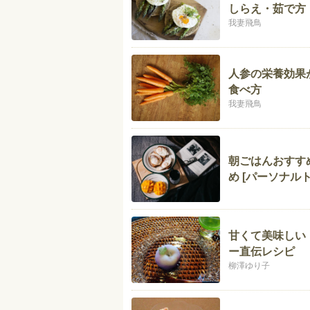
しらえ・茹で方
我妻飛鳥
人参の栄養効果
食べ方
我妻飛鳥
朝ごはんおすす
め [パーソナル
甘くて美味しい
ー直伝レシピ
柳澤ゆり子