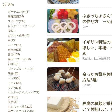
趣味
ガーデニング(73)
ぶきっちょさん
家庭菜園(26)
の作り方 ～か
スポーツ(190)
レジャー・アウトドア
なー
(150)
ダンス・踊り(10)
車(43)
イギリス料理の
バイク(10)
ほしい、本場「
自転車(18)
め
音楽(155)
Fashion Latte編集部
美術・アート(108)
釣り(19)
ギャンブル・くじ(4)
映画(28)
余ったお餅を美
ドラマ(9)
方法5選
アニメ(33)
Hama
マンガ(38)
エンターテイメント(677)
鉄道(16)
天文(33)
豆腐の種類と栄
おもちゃ・玩具(24)
い？美味しい、
手芸・クラフト(310)