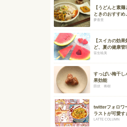
【うどんと素麺
ときのおすすめ
夢香里
【スイカの効果
ど、夏の健康管
笹生暁美
すっぱい梅干し
果効能
田伏 将樹
twitterフ
ラストが可愛す
LATTE COLUMN