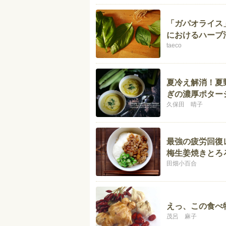
「ガパオライス
におけるハーブ
taeco
夏冷え解消！夏
ぎの濃厚ポター
久保田 晴子
最強の疲労回復
梅生姜焼きとろ
田畑小百合
えっ、この食べ
茂呂 麻子