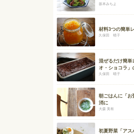
坂本みちよ
材料3つの簡単
久保田 晴子
混ぜるだけ簡単
オ・ショコラ」
久保田 晴子
朝ごはんに「お
消に
大森 美有
初夏野菜「アス