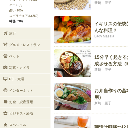
新崎 亜子
ゲーム(6)
占い(105)
スピリチュアル(269)
料理(390)
イギリスの伝統
んな料理？
旅行
Lady Masala
グルメ・レストラン
ペット
15分早く起き
成させる方法（
写真・カメラ
新崎 亜子
PC・家電
お弁当作りの基
インターネット
用）
お金・資産運用
新崎 亜子
ビジネス・経済
スペシャル
朝活は朝勝つ!?