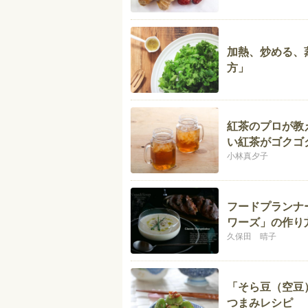
加熱、炒める、
方」
紅茶のプロが教
い紅茶がゴクゴ
小林真夕子
フードプランナ
ワーズ」の作り
久保田 晴子
「そら豆（空豆
つまみレシピ