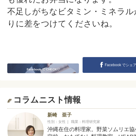
不足しがちなビタミン・ミネラル
りに差をつけてくださいね。
Facebook でシェ
Facebook で CHECK♡
コラムニスト情報
新崎 亜子
性別：女性 | 職業：料理研究家
沖縄在住の料理家。野菜ソムリエ協