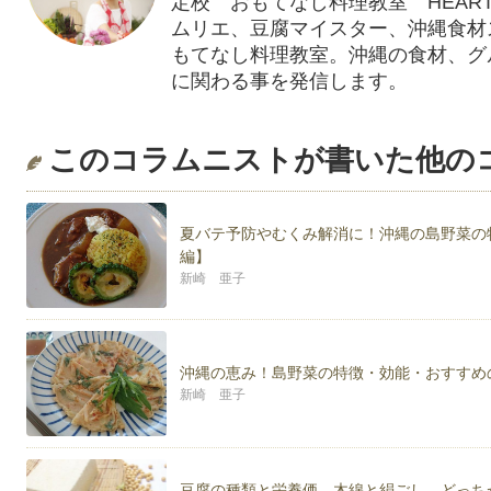
定校 おもてなし料理教室 HEART
ムリエ、豆腐マイスター、沖縄食材
もてなし料理教室。沖縄の食材、グ
に関わる事を発信します。
おもてなし料理教室 HEARTY PARTY http
このコラムニストが書いた他の
すぐできるちょいカワお弁当http://ameblo.
夏バテ予防やむくみ解消に！沖縄の島野菜の
編】
新崎 亜子
沖縄の恵み！島野菜の特徴・効能・おすすめ
新崎 亜子
豆腐の種類と栄養価。木綿と絹ごし、どっち