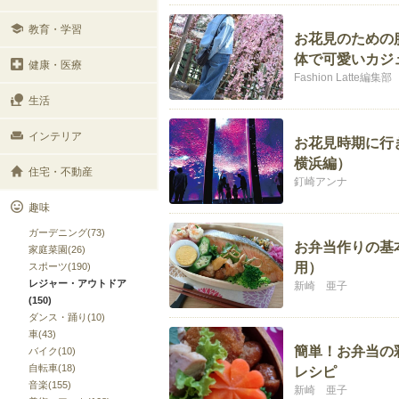
教育・学習
お花見のための
体で可愛いカジ
健康・医療
Fashion Latte編集部
生活
インテリア
お花見時期に行
横浜編）
住宅・不動産
釘崎アンナ
趣味
ガーデニング(73)
お弁当作りの基
家庭菜園(26)
用）
スポーツ(190)
レジャー・アウトドア
新崎 亜子
(150)
ダンス・踊り(10)
車(43)
簡単！お弁当の
バイク(10)
自転車(18)
レシピ
音楽(155)
新崎 亜子