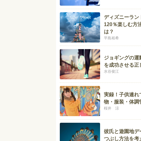
ディズニーラン
120％楽しむ
は？
平島裕希
ジョギングの運
を成功させる正
水谷俊江
実録！子供連れ
物・服装・体調
桜井 涼
彼氏と遊園地デ
つぶし方法を考