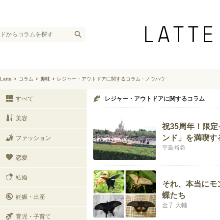
Latte
コラム
趣味
レジャー・アウトドアに関するコラム・ノウハウ
すべて
レジャー・アウトドアに関するコラム
美容
祝35周年！限
ンド」を満喫す
ファッション
平島裕希
恋愛
結婚
それ、本当にモ
蝶たち
妊娠・出産
金子 大輔
育児・子育て