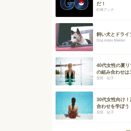
だ！
釘崎アンナ
飼い犬とドライ
Dog index Makiko
40代女性の夏
の組み合わせは
安田 紀子
30代女性向け
合わせを学ぼう
安田 紀子