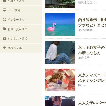
写真・カメラ
秘境通のなべ
PC・家電
釣り師直伝！船
インターネット
ツボなど）まと
お金・資産運用
房総釣り師
ビジネス・経済
おしゃれ女子の
スペシャル
ぶ着こなし方
鎌倉涼子
東京ディズニー
れる？シンデレ
Hitomi
大人女子のバー