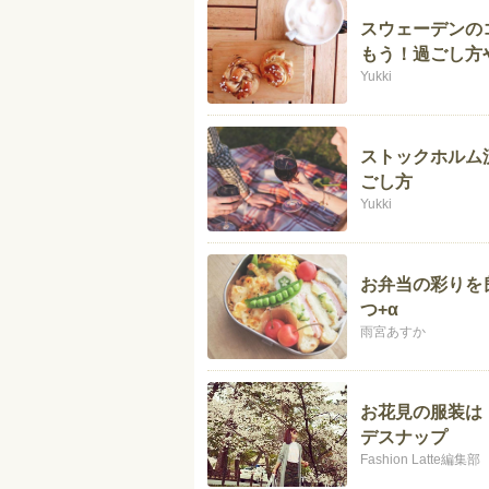
スウェーデンの
もう！過ごし方
Yukki
ストックホルム
ごし方
Yukki
お弁当の彩りを
つ+α
雨宮あすか
お花見の服装は
デスナップ
Fashion Latte編集部