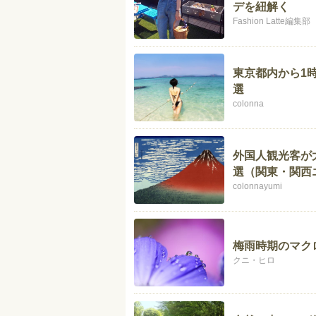
デを紐解く
Fashion Latte編集部
東京都内から1
選
colonna
外国人観光客が
選（関東・関西
colonnayumi
梅雨時期のマク
クニ・ヒロ