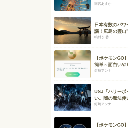
雨宮あすか
日本有数のパワ
議！広島の霊山
嶋村 知香
【ポケモンGO
簡単～面白いや
釘崎アンナ
USJ「ハリー
い。闇の魔法使
釘崎アンナ
【ポケモンGO