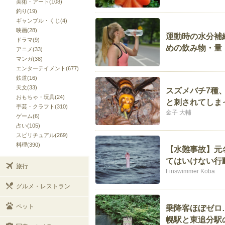
美術・アート(108)
釣り(19)
ギャンブル・くじ(4)
映画(28)
運動時の水分補
ドラマ(9)
めの飲み物・量
アニメ(33)
マンガ(38)
エンターテイメント(677)
鉄道(16)
天文(33)
スズメバチ7種
おもちゃ・玩具(24)
と刺されてしま
手芸・クラフト(310)
金子 大輔
ゲーム(6)
占い(105)
スピリチュアル(269)
料理(390)
【水難事故】元
てはいけない行
旅行
Finswimmer Koba
グルメ・レストラン
ペット
乗降客ほぼゼロ
幌駅と東追分駅