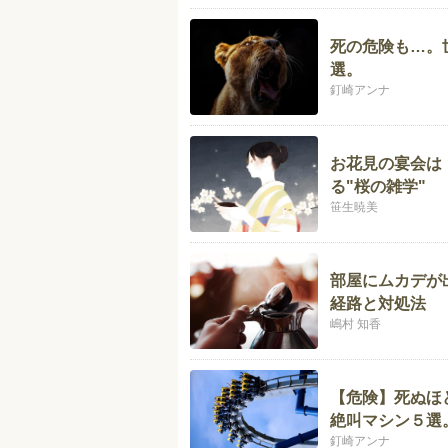
死の危険も…。
選。
釘崎アンナ
お花見の宴会は
る"桜の雑学"
笹生暁美
部屋にムカデが
経路と対処法
嶋村 知香
【危険】死ぬほ
絶叫マシン５選
釘崎アンナ