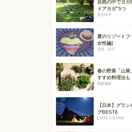
自然の中でヨガ
ドアヨガ"5つ
美宅玲子
夏のリゾートファ
女性編]
安田 紀子
春の野菜「山菜
すすめ料理法も
我妻飛鳥
【日本】グラン
グBEST8
LATTE COLUMN