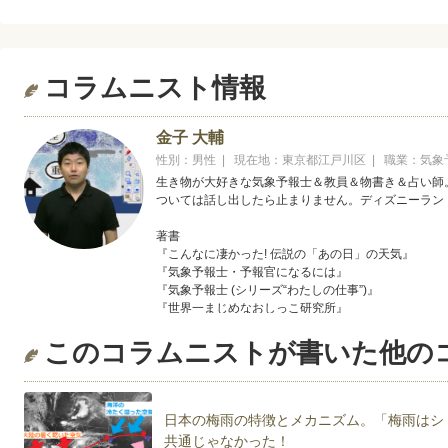
コラムニスト情報
金子 大輔
性別：男性 | 現在地：東京都江戸川区 | 職業：気
生き物が大好きな気象予報士＆教員＆物書き＆占い師
ついては話し出したら止まりません。ディズニーラン
著書
『こんなに凄かった! 伝説の「あの日」の天気』
『気象予報士・予報官になるには』
『気象予報士 (シリーズ“わたしの仕事”)』
『世界一まじめなおしっこ研究所』
このコラムニストが書いた他の
Twitter：https://twitter.com/turquoisemoth
facebook：https://www.facebook.com/turquoisemoth
ブログ：http://blog.goo.ne.jp/cameleotino
日本の梅雨の特徴とメカニズム。「梅雨はシ
共通じゃなかった！