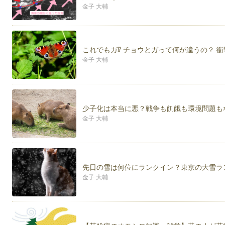
金子 大輔
これでもガ⁉ チョウとガって何が違うの？ 
金子 大輔
少子化は本当に悪？戦争も飢餓も環境問題も
金子 大輔
先日の雪は何位にランクイン？東京の大雪ラン
金子 大輔