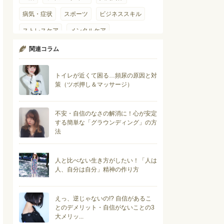
病気・症状
スポーツ
ビジネススキル
ストレスケア
メンタルケア
コミュニケーション術
ポジティブ
関連コラム
ネガティブ
トイレが近くて困る…頻尿の原因と対
策（ツボ押し＆マッサージ）
不安・自信のなさの解消に！心が安定
する簡単な「グラウンディング」の方
法
人と比べない生き方がしたい！「人は
人、自分は自分」精神の作り方
えっ、逆じゃないの!? 自信があるこ
とのデメリット・自信がないことの3
大メリッ...