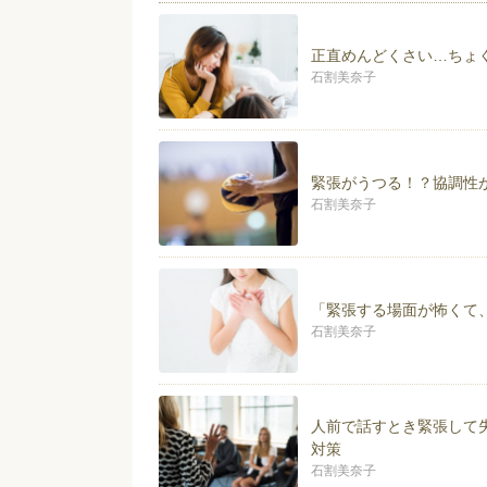
【臨床心理士および「家庭教師
心理カウンセラーとしては、精
正直めんどくさい…ちょ
しています。
訪問心理療法、オンライン相談
石割美奈子
また、全国でも珍しい【臨床心
ら遠方にお住いの方まで、幅広
得意な相談内容は以下のとおり
緊張がうつる！？協調性
石割美奈子
・不登校・ひきこもりの方と親
・発達の特性を持つ方と親御さ
・夫婦関係の改善支援
・親子関係の改善支援
・精神分析的リワーク（復職支
「緊張する場面が怖くて
・職場の人間関係の改善支援
石割美奈子
日常生活ではなかなか得られな
日本では「カウンセリング」と
めのツールのひとつととらえて
人前で話すとき緊張して
どうぞお気軽にご相談ください
対策
石割美奈子