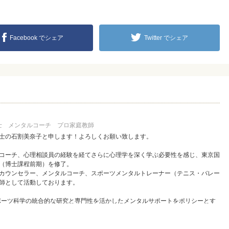
Facebook でシェア
Twitter でシェア
理士 メンタルコーチ プロ家庭教師
士の石割美奈子と申します！よろしくお願い致します。
コーチ、心理相談員の経験を経てさらに心理学を深く学ぶ必要性を感じ、東京国
（博士課程前期）を修了。
カウンセラー、メンタルコーチ、スポーツメンタルトレーナー（テニス・バレー
師として活動しております。
スポーツ科学の統合的な研究と専門性を活かしたメンタルサポートをポリシーとす
げました。