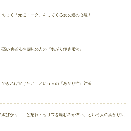
カウンセラー」として】
神分析を専門としており、主にカフェにてカジュアルなかカウンセリングを提供
くちょく「元彼トーク」をしてくる女友達の心理！
も承っております。
理士でありプロ家庭教師でもある「家庭教師カウンセラー」】として、ご近所か
く学習支援と心理的な支援を同時にさせて頂いております。
です。
が高い他者依存気味の人の『あがり症克服法』
御さんの支援
んの支援
援）
、できれば避けたい」という人の『あがり症』対策
い、心理的な洞察を深める和やかな相談時間をお約束します。
いうとまだまだ抵抗のある方も多いかと存じますが、より充実した日々を送るた
頂ければ光栄です。
失敗ばかり…「ど忘れ・セリフを噛むのが怖い」という人のあがり症
。