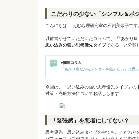
こだわりの少ない「シンプル＆ポ
こんにちは、 えむ心理研究室の石割美奈子です
以前書かせていただいたコラムで、「”あがり症
思い込みの強い思考優先タイプ
である」と分類
●関連コラム
「あがり症だからメンタルを鍛えたい」と思っ
今回は、「思い込みの強い思考優先タイプ」の
対策・克服方法についてお話しします。
「緊張感」を悪者にしてない？
思考優先・思い込みタイプの中でも、こだわり
パフォーマンスができない」というふうに緊張