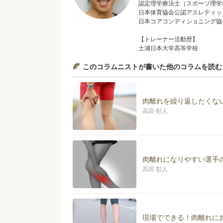
認定理学療法士（スポーツ理学
日本体育協会公認アスレティッ
日本コアコンディショニング協
【トレーナー活動歴】
土浦日本大学高等学校
茨城県立取手松陽高等学校 男
このコラムニストが書いた他のコラムを読む
茨城県立取手第二高等学校 男
茨城県少年男子国体バスケット
車椅子バスケットボール 日本
肉離れを繰り返したくな
【研究分野】
体幹機能
高田 彰人
バスケットボールの障害
足関節捻挫
疲労骨折
肉離れ
肉離れになりやすい選手
【所属学会】
高田 彰人
日本理学療法士協会
日本整形外科スポーツ医学会
日本臨床スポーツ医学会
日本コアコンディショニング協
現場でできる！肉離れに
【コンセプト】