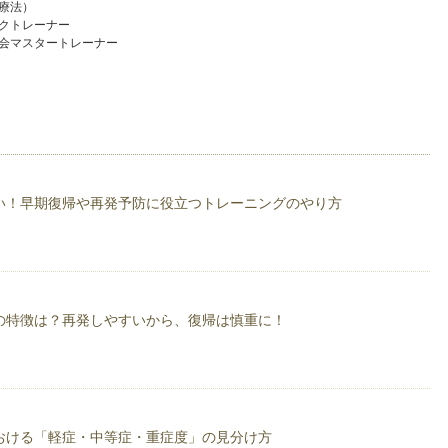
療法）
クトレーナー
会マスタートレーナー
子バスケットボール部
子バスケットボール部
ボールチーム
代表選手
い！早期復帰や再発予防に役立つトレーニングのやり方
の特徴は？再発しやすいから、復帰は慎重に！
会
おける「軽症・中等症・重症度」の見分け方