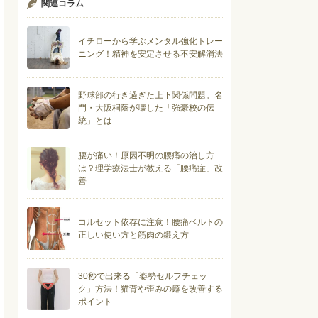
関連コラム
イチローから学ぶメンタル強化トレー
ニング！精神を安定させる不安解消法
野球部の行き過ぎた上下関係問題。名
門・大阪桐蔭が壊した「強豪校の伝
統」とは
腰が痛い！原因不明の腰痛の治し方
は？理学療法士が教える「腰痛症」改
善
コルセット依存に注意！腰痛ベルトの
正しい使い方と筋肉の鍛え方
30秒で出来る「姿勢セルフチェッ
ク」方法！猫背や歪みの癖を改善する
ポイント