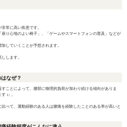
が非常に高い疾患です。
「座り心地のよい椅子」、「ゲームやスマートフォンの普及」などが
増加していくことが予想されます。
話しします。
のはなぜ？
返すことによって、腰部に物理的負荷が加わり続ける傾向がありま
ます
。
1）
に比べて、運動経験のある人は腰痛を経験したことのある率が高いと
腰痛経験頻度がこんなに違う