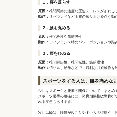
1．腰を反らす
原因：
椎間関節に過度な圧迫ストレスが加わる
動作：
リバウンドなど上肢の振り上げを伴う動
2．腰を丸める
原因：
椎間板性や筋筋膜性
動作：
ディフェンス時のパワーポジションや踏
3．腰をひねる
原因：
椎間関節性、椎間板性、筋筋膜性
動作：
切り返し動作などで、過剰な回旋動作を
スポーツをする人は、腰を痛めな
今回はスポーツと腰痛の関係について、まとめ
スポーツ選手の腰痛には、発育期腰椎疲労骨折
れる疾患もあります。
次回以降は、腰痛が起こりやすい人の特徴や、