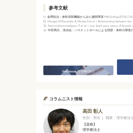
参考文献
1）金岡恒治：体幹深部機能からみた腰部障害,MB.Orthop.27(13):7-12.20
2）Hangai,M,Kaneoka K,Okubo,Y.et al：Relationship between low back
3）Noormohammadpour P et al：Low back pain status of female universi
4）中田周兵、清水結：バスケットボールによる頚部・体幹の障害の理学療法
Facebook で CHECK♡
コラムニスト情報
高田 彰人
性別：男性 | 職業：理学療
【資格】
理学療法士