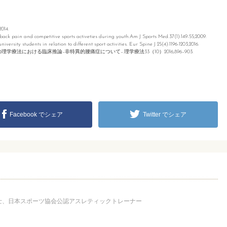
14.
 pain and competitive sports activeties during youth.Am J Sports Med.37(1):149-55,2009.
ty students in relation to different sport activities. Eur Spine J 25(4):1196-1203,2016.
における臨床推論–非特異的腰痛症について–.理学療法33（10）2016,896–903.
Facebook でシェア
Twitter でシェア
法士、日本スポーツ協会公認アスレティックトレーナー