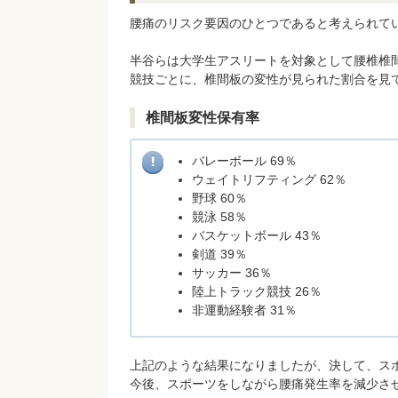
腰痛のリスク要因のひとつであると考えられて
半谷らは大学生アスリートを対象として腰椎椎
競技ごとに、椎間板の変性が見られた割合を見
椎間板変性保有率
バレーボール 69％
ウェイトリフティング 62％
野球 60％
競泳 58％
バスケットボール 43％
剣道 39％
サッカー 36％
陸上トラック競技 26％
非運動経験者 31％
上記のような結果になりましたが、決して、ス
今後、スポーツをしながら腰痛発生率を減少さ