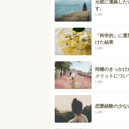
元彼に連絡した
す。
Latte
PR
「科学的」に運気
けた結果
Latte
同棲のきっかけ
メリットについ
Latte
恋愛経験の少な
Latte