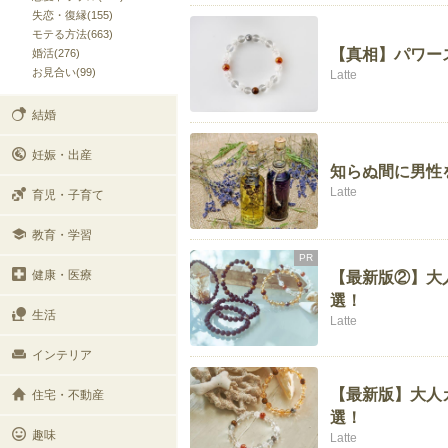
失恋・復縁(155)
モテる方法(663)
【真相】パワー
婚活(276)
お見合い(99)
Latte
結婚
妊娠・出産
知らぬ間に男性
Latte
育児・子育て
教育・学習
PR
健康・医療
【最新版②】大
選！
生活
Latte
インテリア
【最新版】大人
住宅・不動産
選！
趣味
Latte