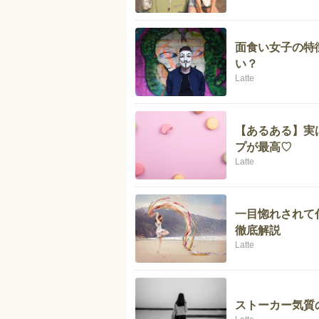
面食い女子の特
い？
Latte
【あるある】実
プが最高♡
Latte
一目惚れされて
徹底解説
Latte
ストーカー気質