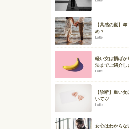
Latte
【共感の嵐】年
め？
Latte
軽い女は損ばか
法までご紹介し
Latte
【診断】重い女
いて♡
Latte
女心はわからな