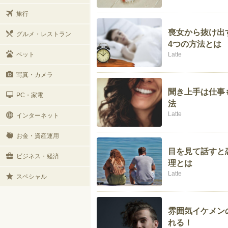
旅行
喪女から抜け出
グルメ・レストラン
4つの方法とは
ペット
Latte
写真・カメラ
聞き上手は仕事
PC・家電
法
Latte
インターネット
お金・資産運用
目を見て話すと
ビジネス・経済
理とは
Latte
スペシャル
雰囲気イケメン
れる！