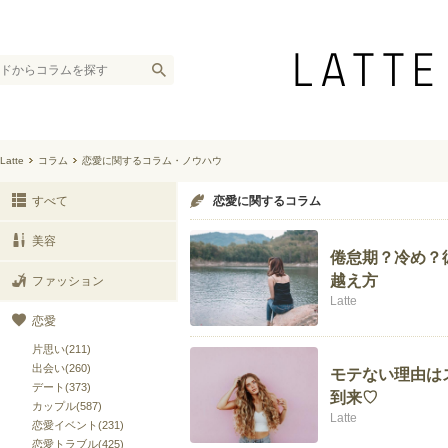
Latte
コラム
恋愛に関するコラム・ノウハウ
すべて
恋愛に関するコラム
美容
倦怠期？冷め？
越え方
ファッション
Latte
恋愛
片思い(211)
出会い(260)
モテない理由は
デート(373)
到来♡
カップル(587)
Latte
恋愛イベント(231)
恋愛トラブル(425)