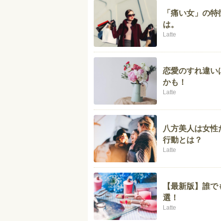
「痛い女」の特
は。
Latte
恋愛のすれ違い
かも！
Latte
八方美人は女性
行動とは？
Latte
【最新版】誰で
選！
Latte