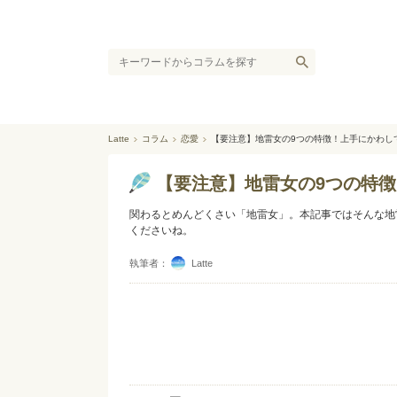
Latte
コラム
恋愛
【要注意】地雷女の9つの特徴！上手にかわし
【要注意】地雷女の9つの特
関わるとめんどくさい「地雷女」。本記事ではそんな地
くださいね。
執筆者：
Latte