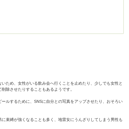
。
ないため、女性がいる飲み会へ行くことを止めたり、少しでも女性と
て削除させたりすることもあるようです。
ピールするために、SNSに自分との写真をアップさせたり、おそろい
第に束縛が強くなることも多く、地雷女にうんざりしてしまう男性も