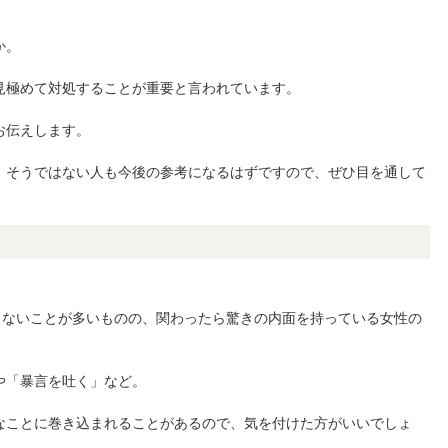
か。
見極めて対処することが重要と言われています。
お伝えします。
、そうではない人も今後の参考になるはずですので、ぜひ目を通して
らないことが多いものの、関わったら驚きの内面を持っている女性の
や「暴言を吐く」など。
なことに巻き込まれることがあるので、気を付けた方がいいでしょ