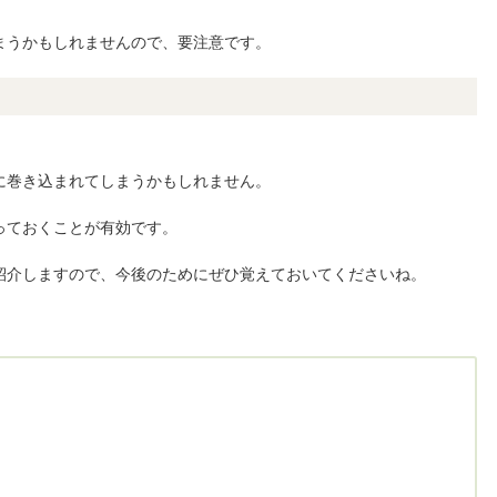
まうかもしれませんので、要注意です。
に巻き込まれてしまうかもしれません。
っておくことが有効です。
紹介しますので、今後のためにぜひ覚えておいてくださいね。