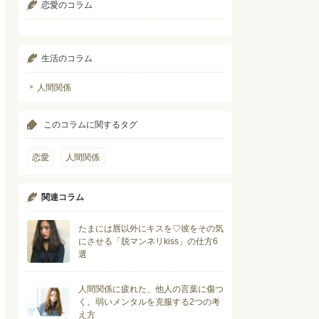
恋愛のコラム
生活のコラム
人間関係
このコラムに関するタグ
恋愛
人間関係
関連コラム
たまには唇以外にキスを♡彼をその気
にさせる「脱マンネリkiss」の仕方6
選
人間関係に疲れた、他人の言葉に傷つ
く。弱いメンタルを克服する2つの考
え方