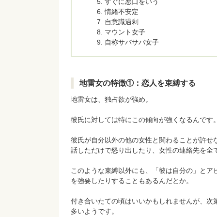
すぐに悪口をいう
情緒不安定
自意識過剰
マウント女子
自称サバサバ女子
地雷女の特徴①：恋人を束縛する
地雷女は、独占欲が強め。
彼氏に対しては特にこの傾向が強くなるんです
彼氏が自分以外の他の女性と関わることが許せ
話しただけで怒り出したり、女性の連絡先を全
このような束縛以外にも、「彼は自分の」とア
を強要したりすることもあるんだとか。
付き合いたての頃はいいかもしれませんが、次
多いようです。