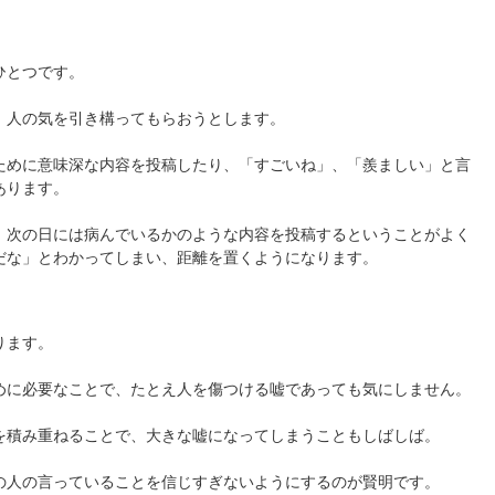
ひとつです。
、人の気を引き構ってもらおうとします。
ために意味深な内容を投稿したり、「すごいね」、「羨ましい」と言
あります。
、次の日には病んでいるかのような内容を投稿するということがよく
だな」とわかってしまい、距離を置くようになります。
ります。
めに必要なことで、たとえ人を傷つける嘘であっても気にしません。
を積み重ねることで、大きな嘘になってしまうこともしばしば。
の人の言っていることを信じすぎないようにするのが賢明です。