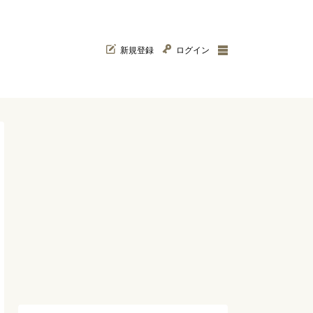
新規登録
ログイン