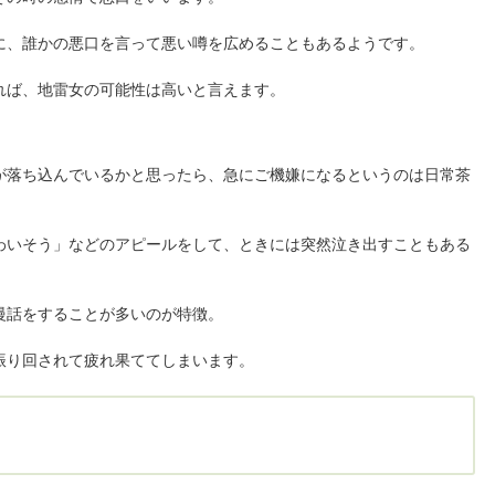
に、誰かの悪口を言って悪い噂を広めることもあるようです。
れば、地雷女の可能性は高いと言えます。
が落ち込んでいるかと思ったら、急にご機嫌になるというのは日常茶
わいそう」などのアピールをして、ときには突然泣き出すこともある
慢話をすることが多いのが特徴。
振り回されて疲れ果ててしまいます。