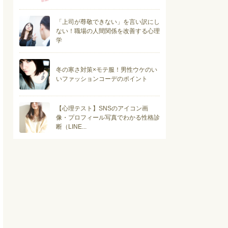
「上司が尊敬できない」を言い訳にし
ない！職場の人間関係を改善する心理
学
冬の寒さ対策×モテ服！男性ウケのい
いファッションコーデのポイント
【心理テスト】SNSのアイコン画
像・プロフィール写真でわかる性格診
断（LINE...