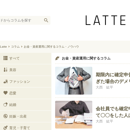
Latte
コラム
お金・資産運用に関するコラム・ノウハウ
すべて
お金・資産運用に関するコラム
美容
期限内に確定申
ぎた場合のデメ
ファッション
大西 紘平
恋愛
結婚
会社員でも確定
て〇〇をした人
妊娠・出産
大西 紘平
育児・子育て