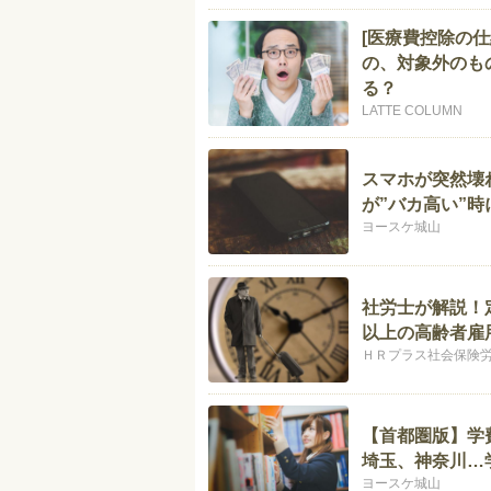
[医療費控除の
の、対象外のも
る？
LATTE COLUMN
スマホが突然壊
が”バカ高い”時
ヨースケ城山
社労士が解説！
以上の高齢者雇
ＨＲプラス社会保険
【首都圏版】学
埼玉、神奈川…
ヨースケ城山