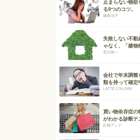
止まらない物欲
る9つのコツ。
鎌倉涼子
失敗しない不動
ゃなく、「建物
荒川雄一
会社で年末調整
類を持って確定
LATTE COLUMN
買い物依存症の
がわかる診断テ
釘崎アンナ