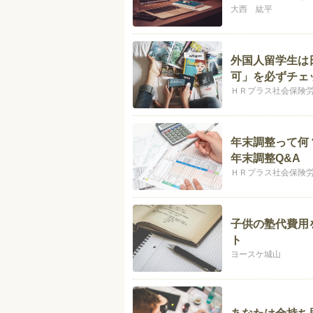
大西 紘平
外国人留学生は
可」を必ずチェ
ＨＲプラス社会保険
年末調整って何
年末調整Q&A
ＨＲプラス社会保険
子供の塾代費用
ト
ヨースケ城山