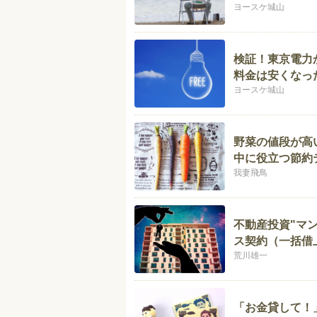
ヨースケ城山
検証！東京電力
料金は安くなっ
ヨースケ城山
野菜の値段が高
中に役立つ節約
我妻飛鳥
不動産投資"マ
ス契約（一括借
荒川雄一
「お金貸して！