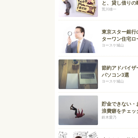
と、貸し借りの
荒川雄一
東京スター銀行
ターワン住宅ロ
ヨースケ城山
節約アドバイザ
パソコン3選
ヨースケ城山
貯金できない・
浪費癖をチェッ
鈴木愛乃