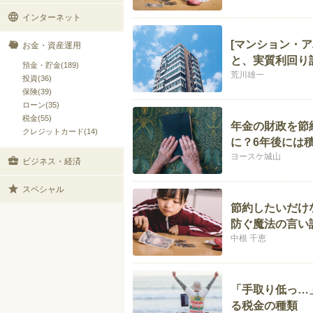
インターネット
[マンション・ア
お金・資産運用
と、実質利回り
預金・貯金(189)
荒川雄一
投資(36)
保険(39)
ローン(35)
税金(55)
年金の財政を節
クレジットカード(14)
に？6年後には
ヨースケ城山
ビジネス・経済
スペシャル
節約したいだけ
防ぐ魔法の言い
中根 千恵
「手取り低っ…
る税金の種類