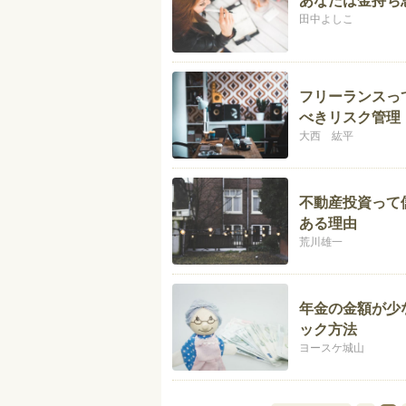
あなたは金持ち
田中よしこ
フリーランスっ
べきリスク管理
大西 紘平
不動産投資って
ある理由
荒川雄一
年金の金額が少
ック方法
ヨースケ城山