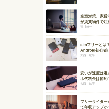
空室対策、家賃
が賃貸物件で注
荒川雄一
simフリーとは？
Android初
大西 紘平
安いが速度は遅い
ホ代料金は節約
大西 紘平
フリーライター
て年収アップか