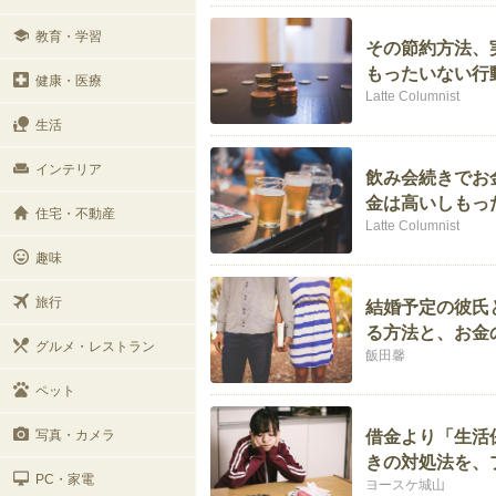
教育・学習
その節約方法、
もったいない行
健康・医療
Latte Columnist
生活
インテリア
飲み会続きでお
金は高いしもっ
住宅・不動産
Latte Columnist
趣味
旅行
結婚予定の彼氏
る方法と、お金
グルメ・レストラン
飯田馨
ペット
写真・カメラ
借金より「生活
きの対処法を、
PC・家電
ヨースケ城山