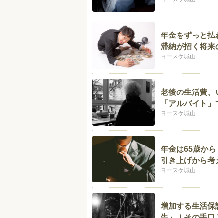
年金をずっと払
滞納が招く将来
ヨースケ城山
老後の生活費、
「アルバイト」
ヨースケ城山
年金は65歳か
引き上げから考
ヨースケ城山
増加する生活保
告」！その手口