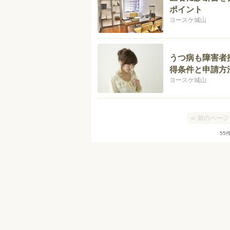
ポイント
ヨースケ城山
うつ病も障害者
得条件と申請方
ヨースケ城山
≪ 前のページ
55