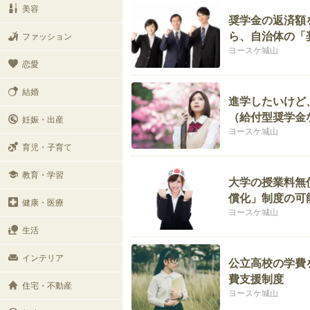
美容
奨学金の返済額
ら、自治体の「
ファッション
ヨースケ城山
恋愛
結婚
進学したいけど
（給付型奨学金
妊娠・出産
ヨースケ城山
育児・子育て
教育・学習
大学の授業料無
償化」制度の可
健康・医療
ヨースケ城山
生活
インテリア
公立高校の学費
費支援制度
住宅・不動産
ヨースケ城山