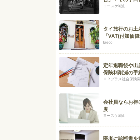
ヨースケ城山
タイ旅行のお土
「VAT(付加価
taeco
定年退職後や出
保険料削減の手
ＨＲプラス社会保険
会社員ならお得
度
ヨースケ城山
医者に診断書を