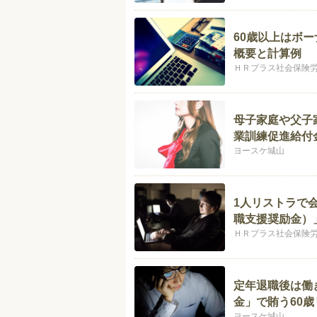
60歳以上はボ
概要と計算例
ＨＲプラス社会保険
母子家庭や父子
業訓練促進給付
ヨースケ城山
1人リストラで
職支援奨励金）
ＨＲプラス社会保険
定年退職後は働
金」で賄う60
ヨースケ城山