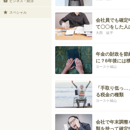
ビジネス・経済
スペシャル
会社員でも確定
て〇〇をした人
大西 紘平
年金の財政を節
に？6年後には
ヨースケ城山
「手取り低っ…
る税金の種類
ヨースケ城山
会社で年末調整
類を持って確定