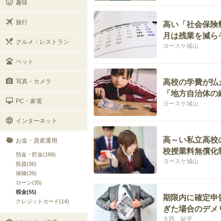
趣味
旅行
高い「社会保険
月は残業を減ら
グルメ・レストラン
ヨースケ城山
ペット
写真・カメラ
高校の学費が払
「地方自治体の
PC・家電
ヨースケ城山
インターネット
高～い私立高校
お金・資産運用
校授業料無償化
預金・貯金(189)
ヨースケ城山
投資(36)
保険(39)
ローン(35)
税金(55)
期限内に確定申
クレジットカード(14)
ぎた場合のデメ
大西 紘平