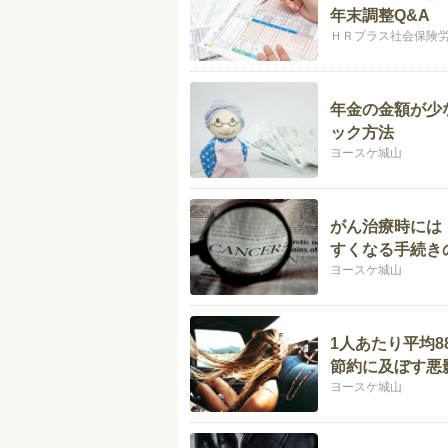
年末調整Q&A
ＨＲプラス社会保険
年金の金額が少
ック方法
ヨースケ城山
がん治療時には
すくなる手続き
ヨースケ城山
1人あたり平均
節約に及ぼす悪
ヨースケ城山