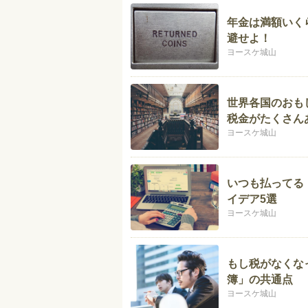
年金は満額いく
避せよ！
ヨースケ城山
世界各国のおも
税金がたくさん
ヨースケ城山
いつも払ってる
イデア5選
ヨースケ城山
もし税がなくな
簿」の共通点
ヨースケ城山