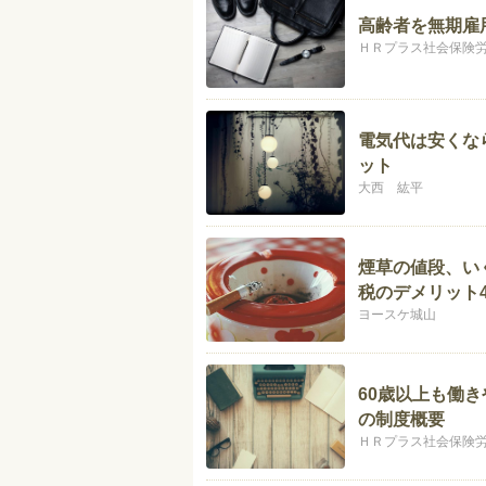
高齢者を無期雇
ＨＲプラス社会保険
電気代は安くな
ット
大西 紘平
煙草の値段、い
税のデメリット
ヨースケ城山
60歳以上も働
の制度概要
ＨＲプラス社会保険