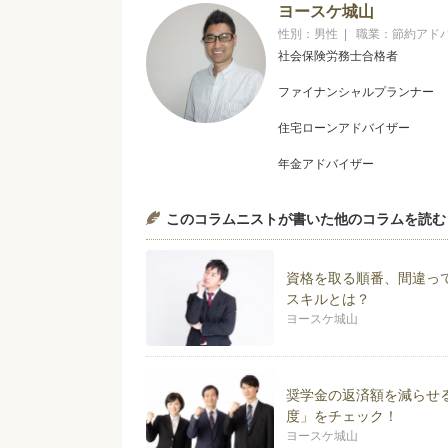
ヨースケ城山
性別：男性 | 職業：節約アド
社会保険労務士合格者
ファイナンシャルプランナー
住宅ローンアドバイザー
年金アドバイザー
１９７３年生まれ。大学卒業後
このコラムニストが書いた他のコラムを読む
みを知る。その後、大手スーパ
を養う。またその手腕により東
著書「給料そのままで月５万円
資格を取る順番、間違っ
ラクして貯めるをモットーに活
スキルとは？
ヨースケ城山
ブログでいつも取り上げている
業 障害年金 40代の転職 
ログも覗いてみてください。
奨学金の返済額を減らせ
著書は『給料そのままで「月5
度」をチェック！
ーン地獄に落ちない為の家計防
http://kotukotushinai.jimdo.com/
ヨースケ城山