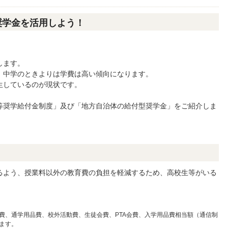
奨学金を活用しよう！
します。
、中学のときよりは学費は高い傾向になります。
生しているのが現状です。
等奨学給付金制度」及び「地方自治体の給付型奨学金」をご紹介しま
？
るよう、授業料以外の教育費の負担を軽減するため、高校生等がいる
費、通学用品費、校外活動費、生徒会費、PTA会費、入学用品費相当額（通信制
ます。