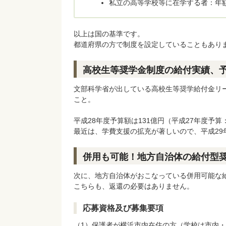
私立の高等学校等に在学する者：年額 
以上は国の基準です。
都道府県の方で制度を設定していることもあり
高校生等奨学金制度の給付実績、
文部科学省が出している高校生等奨学給付金リー
こと。
平成28年度予算額は131億円（平成27年度予
最近は、学費支援の拡充が著しいので、平成2
併用も可能！地方自治体の給付型
次に、地方自治体がおこなっている併用可能な
こちらも、返還の必要はありません。
応募資格及び募集要項
（1）保護者が横浜市内在住の方（学校は市内