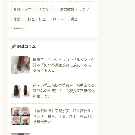
受験・進学
子育て
子供の教育・しつけ
家族
預金・貯金
ローン
税金
教育費
関連コラム
国際フィナンシャルコンサルタントが
語る「海外不動産投資に成功する人、
失敗する人...
高～い私立高校の学費が、補助金で公
立並みの学費に！「高校授業料無償化
制度」とは
【首都圏版】学費が安い私立高校ラン
キング！東京、千葉、埼玉、神奈川…
学費が安い...