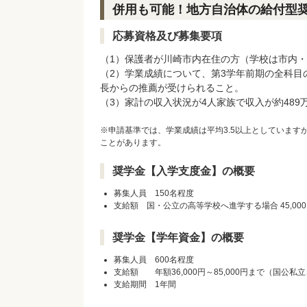
併用も可能！地方自治体の給付型
応募資格及び募集要項
（1）保護者が川崎市内在住の方（学校は市内
（2）学業成績について、第3学年前期の全科目
長からの推薦が受けられること。
（3）家計の収入状況が4人家族で収入が約48
※申請基準では、学業成績は平均3.5以上としています
ことがあります。
奨学金【入学支度金】の概要
募集人員 150名程度
支給額 国・公立の高等学校へ進学する場合 45,000
奨学金【学年資金】の概要
募集人員 600名程度
支給額 年額36,000円～85,000円まで（国公
支給期間 1年間