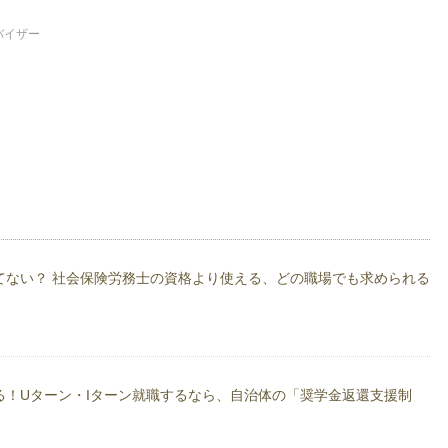
バイザー
、商売の基本を学ぶため大手１００円ショップに入社。１円単位の原価計算の重
ーに転職し、値引きやタイムセールを担当。リアルな現場での駆け引きや相場観
京地区エリアマネージャーとなり、新人採用を年間４０００人担当した。
節約作戦！！」の中では固定費の削減を中心に
てない？ 社会保険労務士の資格より使える、どの職場でも求められる
動している。
テーマは節約全般、社会保険労務士試験 住宅ローン 労働問題 ブラック企
出版について 潜在貯蓄 教育についてなどになります。興味がある方は是非ブ
る！Uターン・Iターン就職するなら、自治体の「奨学金返還支援制
万円」節約作戦！』（ごま書房新社）。本の内容は、『らくらく貯蓄術。住宅ロ
衛のススメ。』