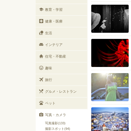
教育・学習
健康・医療
生活
インテリア
住宅・不動産
趣味
旅行
グルメ・レストラン
ペット
写真・カメラ
写真撮影(133)
撮影スポット(94)