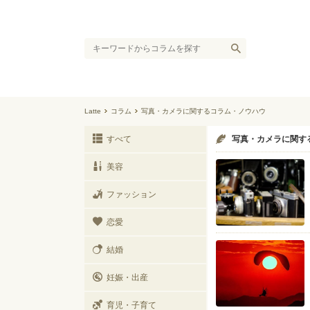
Latte
コラム
写真・カメラに関するコラム・ノウハウ
すべて
写真・カメラに関す
美容
ファッション
恋愛
結婚
妊娠・出産
育児・子育て