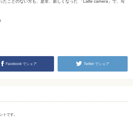
ことのない方も、是非、新しくなった 「Latte camera」で、写
」
Facebook でシェア
Twitter でシェア
ントです。