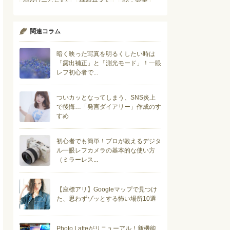
sns(ソーシャル)
情報サイト
pc・家電
スマートフォン
関連コラム
暗く映った写真を明るくしたい時は
「露出補正」と「測光モード」！一眼
レフ初心者で...
ついカッとなってしまう、SNS炎上
で後悔…「発言ダイアリー」作成のす
すめ
初心者でも簡単！プロが教えるデジタ
ル一眼レフカメラの基本的な使い方
（ミラーレス...
【座標アリ】Googleマップで見つけ
た、思わずゾッとする怖い場所10選
Photo Latteがリニューアル！新機能