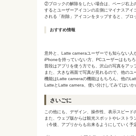
②ブロックの解除をしたい場合は、ページ右上
するとユーザーアイコンの左側にマイナスアイ
される「削除」アイコンをタップすると、ブロ
おすすめ情報
意外と、Latte cameraユーザーでも知らない人が
iPhoneを持っていない方、PCユーザーはもち
普段はアプリを使う方でも、沢山の写真をアッ
また、大きな画面で写真が見れるので、他のユ
機能はLatte cameraの機能はもちろん、他の
LatteとLatte camera、使い分けしてみては
さいごに
この他にも、デザイン、操作性、表示スピード
また、ウェブ版からは観光スポットやレストラ
（今後、アプリからも出来るようにしていく予