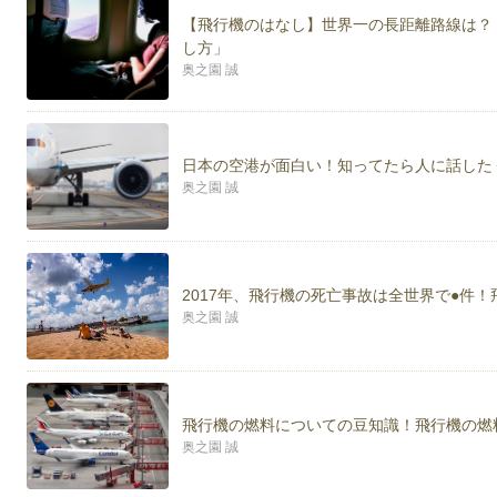
【飛行機のはなし】世界一の長距離路線は？
し方」
奥之園 誠
日本の空港が面白い！知ってたら人に話した
奥之園 誠
2017年、飛行機の死亡事故は全世界で●件！
奥之園 誠
飛行機の燃料についての豆知識！飛行機の燃
奥之園 誠