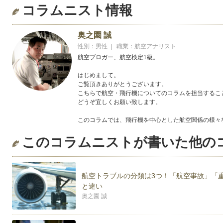
コラムニスト情報
奥之園 誠
性別：男性 | 職業：航空アナリスト
航空ブロガー、航空検定1級。
はじめまして。
ご覧頂きありがとうございます。
こちらで航空・飛行機についてのコラムを担当するこ
どうぞ宜しくお願い致します。
このコラムでは、飛行機を中心とした航空関係の様々
おります。気軽に読んで頂ければ幸いです。
このコラムニストが書いた他の
尚、私のブログにおいても情報発信しておりますので
ブログタイトル JA8094's航空機Diary
URL：http：//ja8094.jp/
航空トラブルの分類は3つ！「航空事故」「
と違い
奥之園 誠