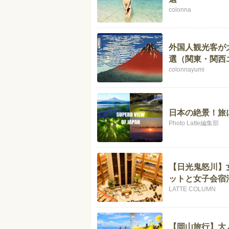
colonna
外国人観光客が
選（関東・関西
colonnayumi
日本の絶景！旅
Photo Latte編集部
【日光鬼怒川】
ットと女子会宿
LATTE COLUMN
【岡山旅行】大