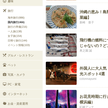
趣味
旅行
沖縄の恵み！島
菜編】
海外旅行(886)
国内旅行(466)
新崎 亜子
旅行の準備(216)
一人旅(138)
女子旅(154)
飛行機の燃料に
日帰り旅行(144)
イベント情報(103)
じゃないの？ど
奥之園 誠
グルメ・レストラン
ペット
外国人に大人気
光スポット4選
写真・カメラ
colonnayumi
PC・家電
インターネット
お花見時期に行
横浜編）
お金・資産運用
釘崎アンナ