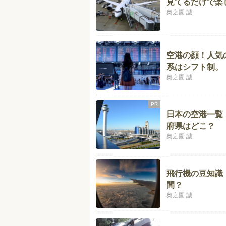
見てるだけで楽
奥之園 誠
空港の顔！人気
系はシフト制。
奥之園 誠
PR
日本の空港一覧
府県はどこ？
奥之園 誠
飛行機の豆知識
間？
奥之園 誠