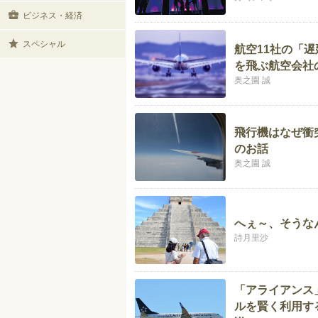
ビジネス・経済
スペシャル
航空11社の「
を飛ぶ航空会社
奥之園 誠
飛行機はなぜ衝
のお話
奥之園 誠
へぇ～、そうな
詩月里沙
「アライアンス
ルを賢く利用す