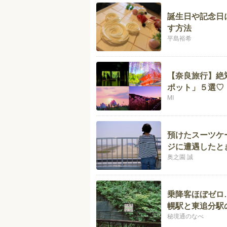
誕生日や記念日
す方法
平島裕希
【奈良旅行】絶
ポット」５選♡
MI
預けたスーツケ
ジに遭遇したと
奥之園 誠
乗降客ほぼゼロ
幌駅と東追分駅
秘境通のなべ