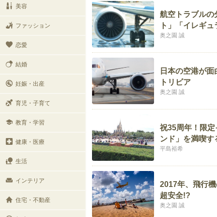
美容
航空トラブルの
ト」「イレギュ
ファッション
奥之園 誠
恋愛
結婚
日本の空港が面
トリビア
妊娠・出産
奥之園 誠
育児・子育て
教育・学習
祝35周年！限
ンド」を満喫す
健康・医療
平島裕希
生活
インテリア
2017年、飛
超安全!?
住宅・不動産
奥之園 誠