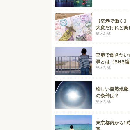
【空港で働く】
大変だけれど楽
奥之園 誠
空港で働きたい
事とは（ANA編
奥之園 誠
珍しい自然現象
の条件は？
奥之園 誠
東京都内から1
選