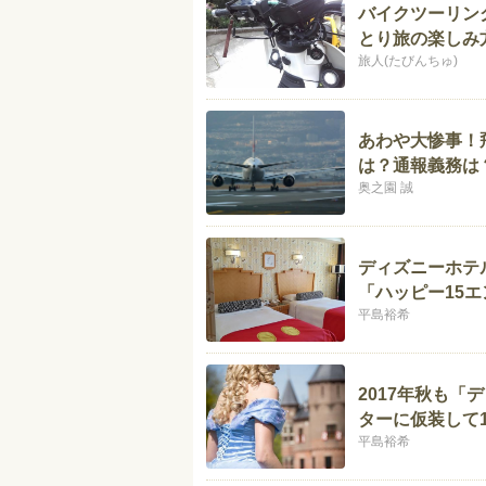
バイクツーリン
とり旅の楽しみ
旅人(たびんちゅ)
あわや大惨事！
は？通報義務は
奥之園 誠
ディズニーホテ
「ハッピー15
平島裕希
2017年秋も「
ターに仮装して1
平島裕希