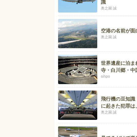
識
奥之園 誠
空港の名前が面
奥之園 誠
世界遺産に泊ま
寺・白川郷・中
sihpo
飛行機の豆知識
に起きた犯罪は
奥之園 誠