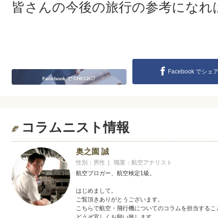
皆さんの今後の旅行の参考になれ
Facebook でシェ
Facebook で CHECK♡
コラムニスト情報
奥之園 誠
性別：男性 | 職業：航空アナリスト
航空ブロガー、航空検定1級。
はじめまして。
ご覧頂きありがとうございます。
こちらで航空・飛行機についてのコラムを担当するこ
どうぞ宜しくお願い致します。