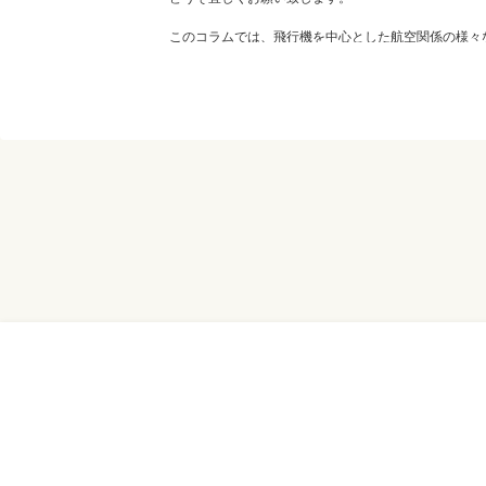
このコラムでは、飛行機を中心とした航空関係の様々
おります。気軽に読んで頂ければ幸いです。
尚、私のブログにおいても情報発信しておりますので
ブログタイトル JA8094's航空機Diary
URL：http：//ja8094.jp/