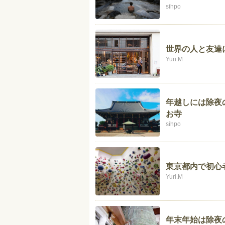
sihpo
世界の人と友達
Yuri.M
年越しには除夜
お寺
sihpo
東京都内で初心
Yuri.M
年末年始は除夜