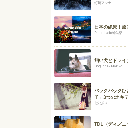
釘崎アンナ
日本の絶景！旅
Photo Latte編集部
飼い犬とドライ
Dog index Makiko
バックパックひ
子」3つのオキ
七沢茶々
TDL（ディズ