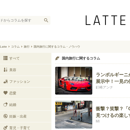
Latte
コラム
旅行
国内旅行に関するコラム・ノウハウ
すべて
国内旅行に関するコラム
美容
ランボルギーニ
展示中！一見の
ファッション
釘崎アンナ
恋愛
結婚
衝撃？笑撃？「G
見つけるの楽し
妊娠・出産
MI
育児・子育て