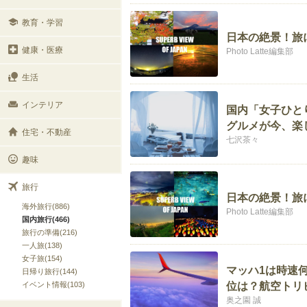
教育・学習
日本の絶景！旅
健康・医療
Photo Latte編集部
生活
インテリア
国内「女子ひと
グルメが今、楽
住宅・不動産
七沢茶々
趣味
旅行
日本の絶景！旅
海外旅行(886)
Photo Latte編集部
国内旅行(466)
旅行の準備(216)
一人旅(138)
女子旅(154)
マッハ1は時速
日帰り旅行(144)
イベント情報(103)
位は？航空トリ
奥之園 誠