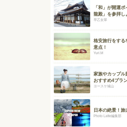
「和」が開運ポ
龍殿」を参拝し
早乙女翠
格安旅行をする
意点！
Yuri.M
家族やカップル
おすすめ4プラ
ヨースケ城山
日本の絶景！旅
Photo Latte編集部