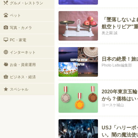
グルメ・レストラン
ペット
「墜落しないよ
航空トリビア"重
写真・カメラ
奥之園 誠
PC・家電
インターネット
日本の絶景！旅
お金・資産運用
Photo Latte編集部
ビジネス・経済
スペシャル
2020年東京
から？価格はい
ヨースケ城山
USJ「ハリー
い。闇の魔法使