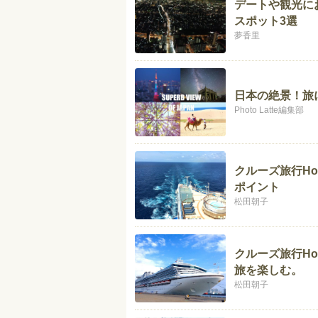
デートや観光に
スポット3選
夢香里
日本の絶景！旅
Photo Latte編集部
クルーズ旅行Ho
ポイント
松田朝子
クルーズ旅行Ho
旅を楽しむ。
松田朝子