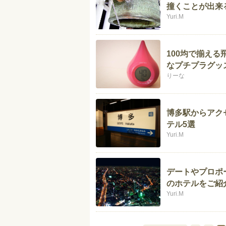
撞くことが出来
Yuri.M
100均で揃え
なプチプラグッ
りーな
博多駅からアク
テル5選
Yuri.M
デートやプロポ
のホテルをご紹
Yuri.M