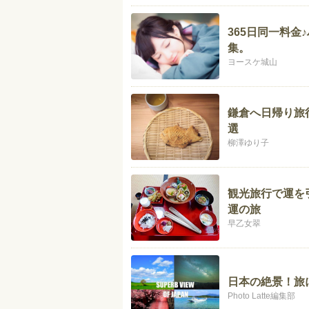
365日同一料
集。
ヨースケ城山
鎌倉へ日帰り旅
選
柳澤ゆり子
観光旅行で運を
運の旅
早乙女翠
日本の絶景！旅
Photo Latte編集部