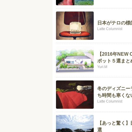
日本がテロの標
Latte Columnist
【2016年NE
ポット５選まと
Yuri.M
冬のディズニー
ち時間も寒くな
Latte Columnist
【あっと驚く】
選