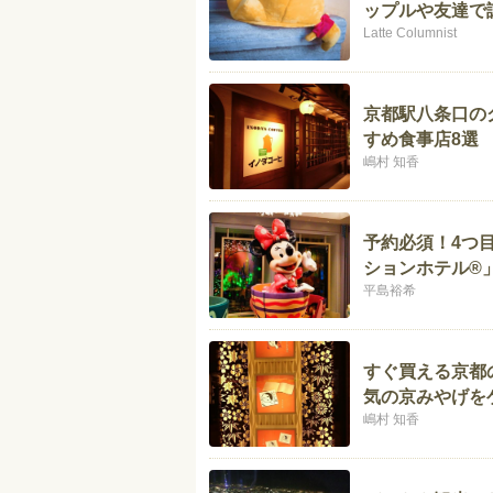
ップルや友達で
Latte Columnist
京都駅八条口の
すめ食事店8選
嶋村 知香
予約必須！4つ
ションホテル®
平島裕希
すぐ買える京都
気の京みやげを
嶋村 知香