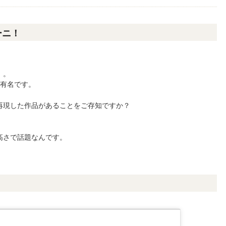
ーニ！
」。
も有名です。
再現した作品があることをご存知ですか？
高さで話題なんです。