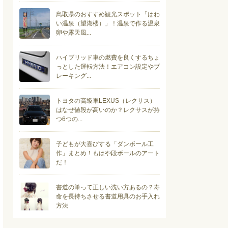
宮城県
石巻市
女川町
国内旅行
鳥取県のおすすめ観光スポット「はわ
イベント情報
い温泉（望湖楼）」！温泉で作る温泉
卵や露天風...
ハイブリッド車の燃費を良くするちょ
っとした運転方法！エアコン設定やブ
レーキング...
トヨタの高級車LEXUS（レクサス）
はなぜ値段が高いのか？レクサスが持
つ6つの...
子どもが大喜びする「ダンボール工
作」まとめ！もはや段ボールのアート
だ！
書道の筆って正しい洗い方あるの？寿
命を長持ちさせる書道用具のお手入れ
方法