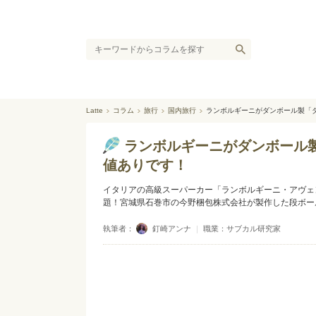
Latte
コラム
旅行
国内旅行
ランボルギーニがダンボール製「
ランボルギーニがダンボール
値ありです！
イタリアの高級スーパーカー「ランボルギーニ・アヴェン
題！宮城県石巻市の今野梱包株式会社が製作した段ボー
執筆者：
釘崎アンナ
｜
職業：サブカル研究家