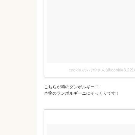
cookie のﾏﾏﾁｬﾝさん(@cookie3
こちらが噂のダンボルギーニ！
本物のランボルギーニにそっくりです！