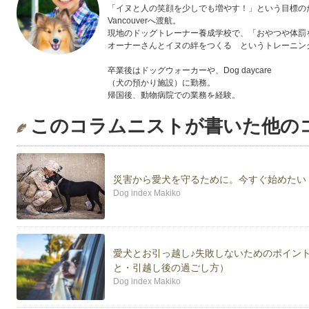
「イヌと人の笑顔を少しでも増やす！」という目標の
Vancouverへ渡航。
現地のドッグトレーナー養成学校で、「おやつや体罰
オーナーさんとイヌの絆をつくる というトレーニン
卒業後はドッグウォーカーや、Dog daycare
（犬の預かり施設）に勤務。
帰国後、動物病院での業務を経験。
Dog indexドッグトレーナー 神奈川担当として活動
このコラムニストが書いた他の
神奈川県内の動物病院にてパピー教室、相談会を担当
＊College of Canine Behavioral Science(Vancouver
＊動物看護師統一認定機構認定 動物看護師
災害から愛犬を守るために。今すぐ始めたい
＊愛玩動物飼養管理士
Dog index Makiko
＊愛犬飼育管理士
パートナー犬は、2011年生まれのシェルティー。
Kiitos（キートス）♂です。
愛犬とお引っ越し♪失敗しないためのポイン
と・引越し後の過ごし方）
Dog index Makiko