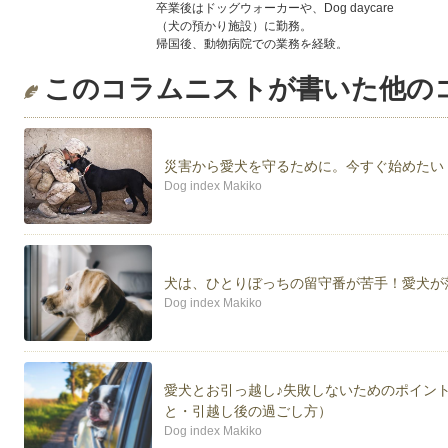
卒業後はドッグウォーカーや、Dog daycare
（犬の預かり施設）に勤務。
帰国後、動物病院での業務を経験。
Dog indexドッグトレーナー 神奈川担当として活動
このコラムニストが書いた他の
神奈川県内の動物病院にてパピー教室、相談会を担当
＊College of Canine Behavioral Science(Vancouver
＊動物看護師統一認定機構認定 動物看護師
災害から愛犬を守るために。今すぐ始めたい
＊愛玩動物飼養管理士
Dog index Makiko
＊愛犬飼育管理士
パートナー犬は、2011年生まれのシェルティー。
Kiitos（キートス）♂です。
犬は、ひとりぼっちの留守番が苦手！愛犬が
Dog index Makiko
愛犬とお引っ越し♪失敗しないためのポイン
と・引越し後の過ごし方）
Dog index Makiko