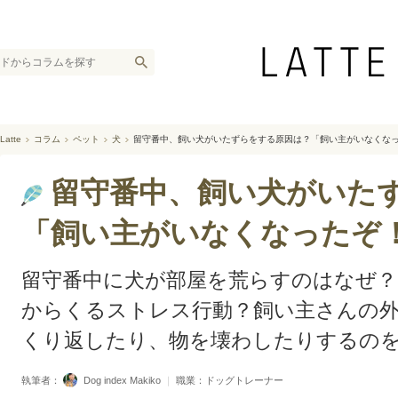
Latte
コラム
ペット
犬
留守番中、飼い犬がいたずらをする原因は？「飼い主がいなくな
留守番中、飼い犬がいた
「飼い主がいなくなったぞ
留守番中に犬が部屋を荒らすのはなぜ
からくるストレス行動？飼い主さんの
くり返したり、物を壊わしたりするの
執筆者：
Dog index Makiko
｜
職業：ドッグトレーナー