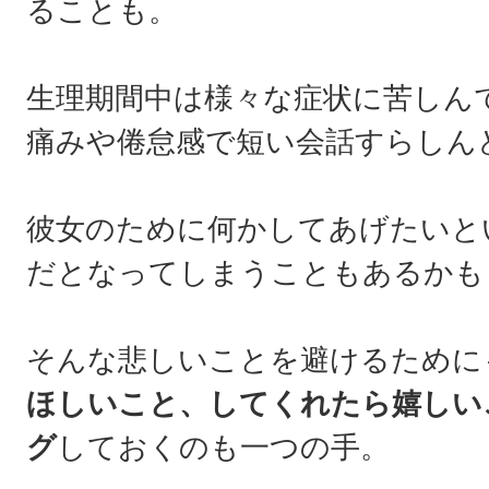
ることも。
生理期間中は様々な症状に苦しん
痛みや倦怠感で短い会話すらしん
彼女のために何かしてあげたいと
だとなってしまうこともあるかも
そんな悲しいことを避けるために
ほしいこと、してくれたら嬉しい
グ
しておくのも一つの手。