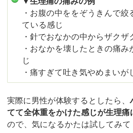
▼生理痛の痛みの例
・お腹の中ををぞうきんで絞
ている感じ
・針でおなかの中からザクザ
・おなかを壊したときの痛み
じ
・痛すぎて吐き気やめまいが
実際に男性が体験するとしたら、
てて全体重をかけた感じが生理痛
ので、気になるかたは試してみて