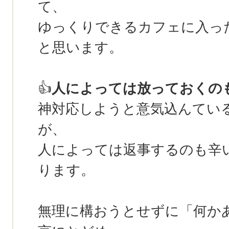
て、
ゆっくりできるカフェに入っ
と思います。
👍
人によっては放っておくの
神対応しようと意気込んてい
が、
人によっては返事するのも辛
ります。
無理に構おうとせずに「何か