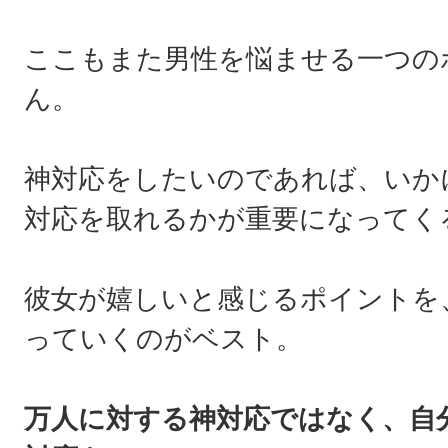
ここもまた男性を悩ませる一つの
ん。
神対応をしたいのであれば、いか
対応を取れるかが重要になってく
彼女が嬉しいと感じるポイントを
っていくのがベスト。
万人に対する神対応ではなく、自