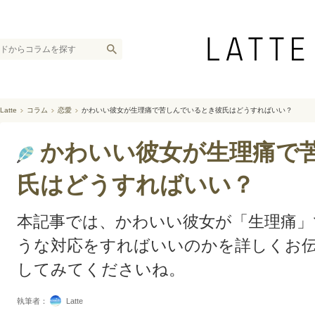
Latte
コラム
恋愛
かわいい彼女が生理痛で苦しんでいるとき彼氏はどうすればいい？
かわいい彼女が生理痛で
氏はどうすればいい？
本記事では、かわいい彼女が「生理痛
うな対応をすればいいのかを詳しくお
してみてくださいね。
執筆者：
Latte