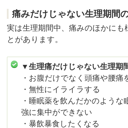
痛みだけじゃない生理期間
実は生理期間中、痛みのほかにも
とがあります。
▼生理痛だけじゃない生理期
・お腹だけでなく頭痛や腰痛
・無性にイライラする
・睡眠薬を飲んだかのような
強に集中ができない
・暴飲暴食したくなる