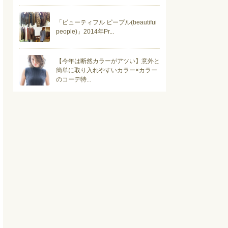
「ビューティフル ピープル(beautifui
people)」2014年Pr...
【今年は断然カラーがアツい】意外と
簡単に取り入れやすいカラー×カラー
のコーデ特...