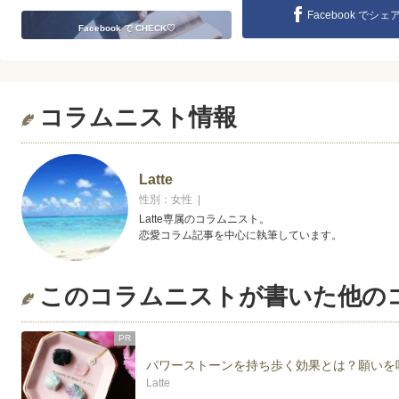
Facebook でシェ
Facebook で CHECK♡
コラムニスト情報
Latte
性別：女性 |
Latte専属のコラムニスト。
恋愛コラム記事を中心に執筆しています。
このコラムニストが書いた他の
PR
パワーストーンを持ち歩く効果とは？願いを
Latte