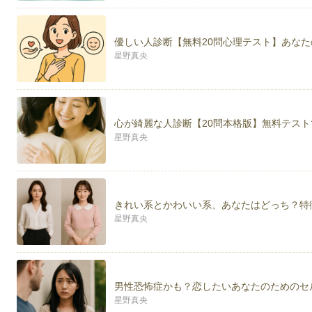
優しい人診断【無料20問心理テスト】あな
星野真央
心が綺麗な人診断【20問本格版】無料テスト
星野真央
きれい系とかわいい系、あなたはどっち？特
星野真央
男性恐怖症かも？恋したいあなたのためのセ
星野真央